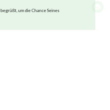
 begrüßt, um die Chance Seines
Christliche Zeugnisse
Videos
Bilder
Gottes Königreich ist herabgekommen
Das Königreich ist auf die Erde herabgekommen!