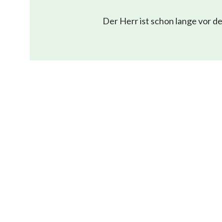
Der Herr ist schon lange vor 
Menü
Startseite
Biblische Meditation
Wiederkunft
Kontaktieren Sie uns
info@bibel-de.org