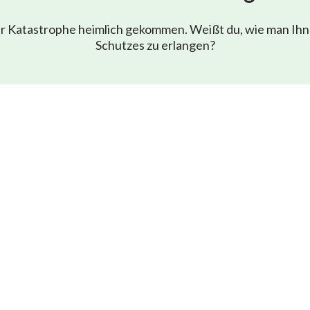
der Katastrophe heimlich gekommen. Weißt du, wie man Ihn
Schutzes zu erlangen?
 Jesu Christi
Evangelium Seite
Tägliche Andacht
Leichte Bibel