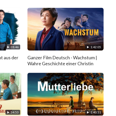
28:46
1:42:05
ht aus der
Ganzer Film Deutsch - Wachstum |
Wahre Geschichte einer Christin
34:53
1:40:51