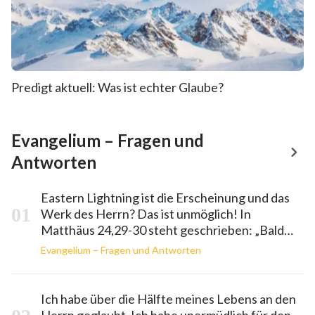
Predigt aktuell: Was ist echter Glaube?
Evangelium – Fragen und
Antworten
Eastern Lightning ist die Erscheinung und das
Werk des Herrn? Das ist unmöglich! In
Matthäus 24,29-30 steht geschrieben: „Bald
aber nach der Trübsal derselben Zeit werden
Evangelium – Fragen und Antworten
Sonne und Mond den Schein verlieren, und
Sterne werden vom Himmel fallen, und die
Kräfte der Himmel werden sich bewegen. Und
Ich habe über die Hälfte meines Lebens an den
alsdann wird erscheinen das Zeichen des