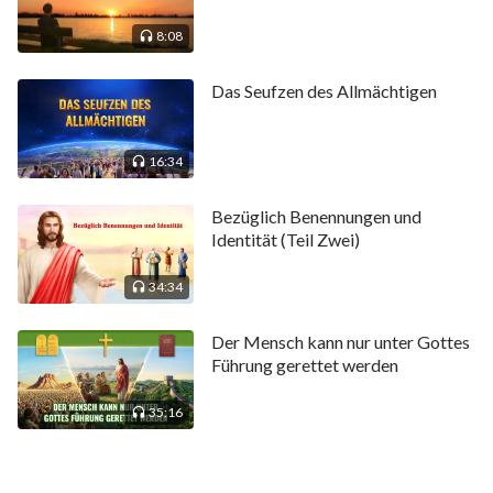
geführt werden. Da sie die Menschen sind, die von
Gott geführt werden, haben sie bereits von Gottes
8:08
Weg des ewigen Lebens gehört und ihn gesehen.
Das Seufzen des Allmächtigen
Diejenigen, deren Glaube an Gott falsch ist, die Gott
nicht gutheißt, die Gott verabscheut, die von Gott
beseitigt werden, sind dazu bestimmt, von Gott
16:34
zurückgewiesen zu werden. Sie sind dazu bestimmt,
Bezüglich Benennungen und
ohne den Weg des Lebens zu bleiben und auch
Identität (Teil Zwei)
darüber unwissend zu bleiben, wo Gott Sich befindet.
Im Gegensatz dazu wissen die, in deren Herzen Gott
34:34
wohnt, wo Er Sich befindet. Dies sind die Menschen,
Der Mensch kann nur unter Gottes
denen Gott den Weg des Lebens beschert, und jene,
Führung gerettet werden
die Gott folgen. Weißt du nun, wo Gott ist? Gott ist
35:16
zugleich im Herzen und an der Seite des Menschen.
Er ist nicht nur in der geistlichen Welt und über allen
Dingen, sondern darüber hinaus auf der Erde, auf