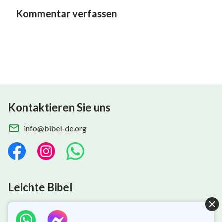
welcher der Mensch existiert. Das Eintreffen der
Kommentar verfassen
letzten Tage hat die Schritte der Arbeit Gottes in ein
neues Gebiet gebracht. Gott hält die Herrschaft über
alle Dinge im Universum, und Er ist die Hauptstütze
im Herzen des Menschen, außerdem existiert Er
unter den Menschen. Nur auf diese Weise kann Er
der Menschheit den Weg des Lebens bringen und
Kontaktieren Sie uns
den Menschen auf den Weg des Lebens bringen.
Gott ist auf die Erde gekommen und lebt unter den
info@bibel-de.org
Menschen, damit der Mensch den Weg des Lebens
erlangen kann und damit der Mensch existieren kann.
Gleichzeitig befiehlt Gott auch alle Dinge des
Universums, damit sie mit Seiner Führung unter den
Leichte Bibel
Menschen zusammenarbeiten können. Wenn du nur
die Lehre, dass Gott im Himmel und im Herzen des