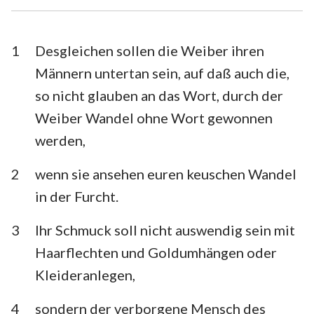
1. Timotheus
2. Timotheus
Titus
Philemon
1
Desgleichen sollen die Weiber ihren
Männern untertan sein, auf daß auch die,
Hebräer
Jakobus
so nicht glauben an das Wort, durch der
1. Petrus
2. Petrus
Weiber Wandel ohne Wort gewonnen
werden,
1. Johannes
2. Johannes
3. Johannes
Judas
2
wenn sie ansehen euren keuschen Wandel
in der Furcht.
Offenbarung
3
Ihr Schmuck soll nicht auswendig sein mit
Haarflechten und Goldumhängen oder
Kleideranlegen,
4
sondern der verborgene Mensch des