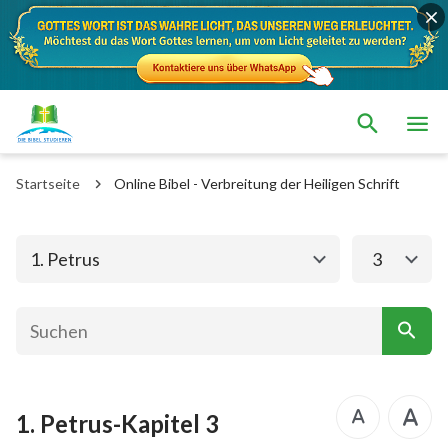
Das alte Testament
Das neue Testament
Matthäus
Markus
Startseite
Online Bibel - Verbreitung der Heiligen Schrift
Lukas
Johannes
Apostelgeschichte
Römer
1. Petrus
3
1. Korinther
2. Korinther
Galater
Epheser
Philipper
Kolosser
1. Petrus-Kapitel 3
1. Thessalonicher
2. Thessalonicher