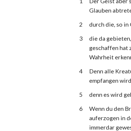
1
Der Geist aber 
3. Mose
Glauben abtrete
5. Mose
2
durch die, so i
Richter
3
die da gebieten
1.Samuel
geschaffen hat 
1.Könige
Wahrheit erken
1. Chronik
4
Denn alle Kreatu
Esra
empfangen wird
Esther
5
denn es wird ge
Psalm
6
Wenn du den Brüd
Prediger
auferzogen in d
immerdar gewes
Jesaja