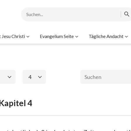
Jesu Christi
Evangelium Seite
Tägliche Andacht
4
1
2
3
4
5
6
Kapitel 4
ament
Das neue Testame
2. Mose
Matthäus
Ma