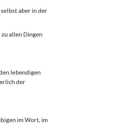
selbst aber in der
das
t zu allen Dingen
 den lebendigen
erlich der
ubigen im Wort, im