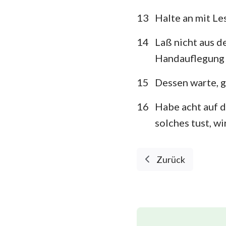
13
Halte an mit Le
14
Laß nicht aus d
Handauflegung 
15
Dessen warte, g
16
Habe acht auf d
solches tust, wi
Zurück