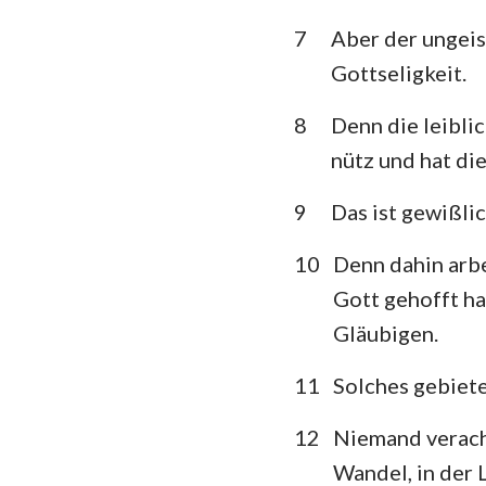
7
Aber der ungeis
Klagelieder
Gottseligkeit.
Daniel
8
Denn die leiblic
Joel
nütz und hat di
Obadja
9
Das ist gewißli
Micha
10
Denn dahin arb
Habakuk
Gott gehofft ha
Haggai
Gläubigen.
Maleachi
11
Solches gebiete
12
Niemand veracht
Wandel, in der 