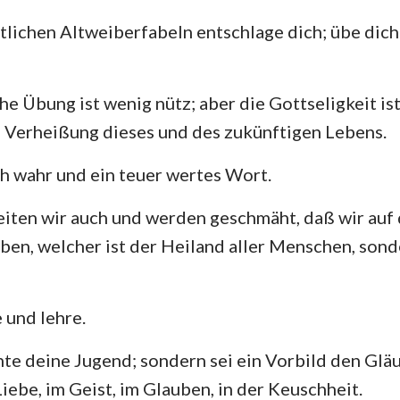
tlichen Altweiberfabeln entschlage dich; übe dich 
Hesekiel
3. Johannes
Ju
Hosea
Offenbarung
he Übung ist wenig nütz; aber die Gottseligkeit is
Amos
e Verheißung dieses und des zukünftigen Lebens.
Jona
ch wahr und ein teuer wertes Wort.
Nahum
eiten wir auch und werden geschmäht, daß wir auf
Zephanja
ben, welcher ist der Heiland aller Menschen, sond
Sacharja
 und lehre.
e deine Jugend; sondern sei ein Vorbild den Glä
Liebe, im Geist, im Glauben, in der Keuschheit.