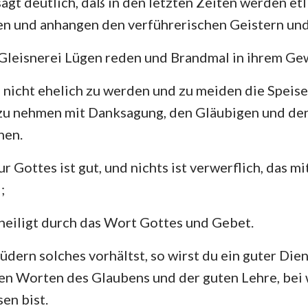
sagt deutlich, daß in den letzten Zeiten werden et
4. Mose
Lukas
Jo
n und anhangen den verführerischen Geistern und
Josua
Apostelgeschichte
Rö
n Gleisnerei Lügen reden und Brandmal in ihrem Ge
Rut
1. Korinther
2.
, nicht ehelich zu werden und zu meiden die Speise
2.Samuel
Galater
Ep
zu nehmen mit Danksagung, den Gläubigen und den
2.Könige
Philipper
Ko
nen.
2. Chronik
1. Thessalonicher
2.
r Gottes ist gut, und nichts ist verwerflich, das 
Nehemia
1. Timotheus
2.
;
Hiob
Titus
Ph
heiligt durch das Wort Gottes und Gebet.
Sprüche
Hebräer
Ja
ern solches vorhältst, so wirst du ein guter Diene
Hohelied
1. Petrus
2.
en Worten des Glaubens und der guten Lehre, bei
en bist.
Jeremia
1. Johannes
2.