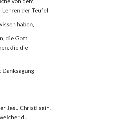
liche von dem
hannes
 Lehren der Teufel
mer
wissen haben,
 Korinther
n, die Gott
heser
en, die die
losser
 Thessalonicher
mit Danksagung
 Timotheus
ilemon
kobus
r Jesu Christi sein,
 Petrus
 welcher du
 Johannes