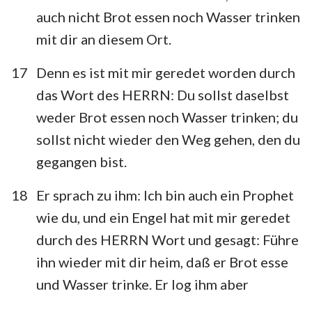
auch nicht Brot essen noch Wasser trinken
mit dir an diesem Ort.
17
Denn es ist mit mir geredet worden durch
das Wort des HERRN: Du sollst daselbst
weder Brot essen noch Wasser trinken; du
sollst nicht wieder den Weg gehen, den du
gegangen bist.
18
Er sprach zu ihm: Ich bin auch ein Prophet
wie du, und ein Engel hat mit mir geredet
durch des HERRN Wort und gesagt: Führe
1
2
3
4
5
6
7
ihn wieder mit dir heim, daß er Brot esse
8
9
10
11
12
13
14
und Wasser trinke. Er log ihm aber
15
16
17
18
19
20
21