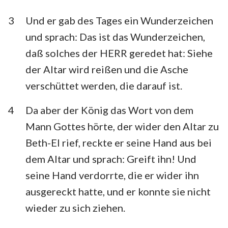
Habakuk
Zephanja
3
Und er gab des Tages ein Wunderzeichen
Haggai
Sacharja
und sprach: Das ist das Wunderzeichen,
daß solches der HERR geredet hat: Siehe
Maleachi
der Altar wird reißen und die Asche
verschüttet werden, die darauf ist.
4
Da aber der König das Wort von dem
Mann Gottes hörte, der wider den Altar zu
Beth-El rief, reckte er seine Hand aus bei
dem Altar und sprach: Greift ihn! Und
seine Hand verdorrte, die er wider ihn
ausgereckt hatte, und er konnte sie nicht
wieder zu sich ziehen.