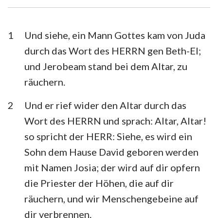
Esra
Nehemia
Esther
Hiob
1
Und siehe, ein Mann Gottes kam von Juda
durch das Wort des HERRN gen Beth-El;
Psalm
Sprüche
und Jerobeam stand bei dem Altar, zu
Prediger
Hohelied
räuchern.
Jesaja
Jeremia
2
Und er rief wider den Altar durch das
Klagelieder
Hesekiel
Wort des HERRN und sprach: Altar, Altar!
so spricht der HERR: Siehe, es wird ein
Daniel
Hosea
Sohn dem Hause David geboren werden
Joel
Amos
mit Namen Josia; der wird auf dir opfern
die Priester der Höhen, die auf dir
Obadja
Jona
räuchern, und wir Menschengebeine auf
Micha
Nahum
dir verbrennen.