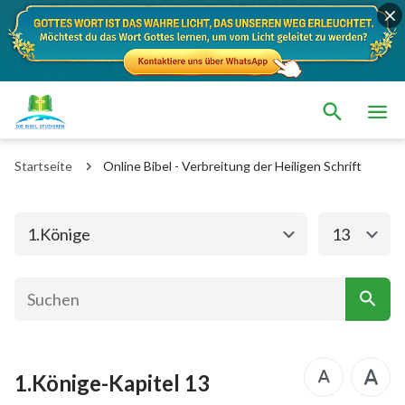
Das alte Testament
Das neue Testament
1. Mose
2. Mose
Startseite
Online Bibel - Verbreitung der Heiligen Schrift
3. Mose
4. Mose
5. Mose
Josua
1.Könige
13
Richter
Rut
1.Samuel
2.Samuel
1.Könige
2.Könige
1.Könige-Kapitel 13
1. Chronik
2. Chronik