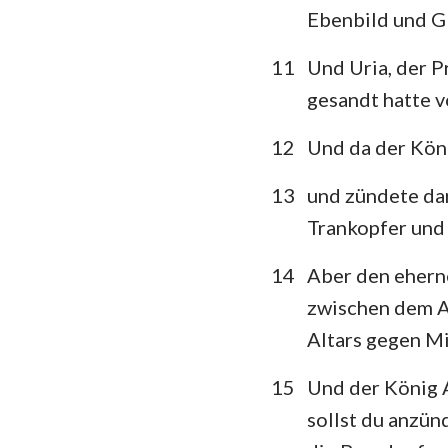
Ebenbild und Gl
11
Und Uria, der P
gesandt hatte 
12
Und da der Köni
13
und zündete dar
Trankopfer und 
14
Aber den eherne
zwischen dem A
Altars gegen Mi
15
Und der König A
sollst du anzü