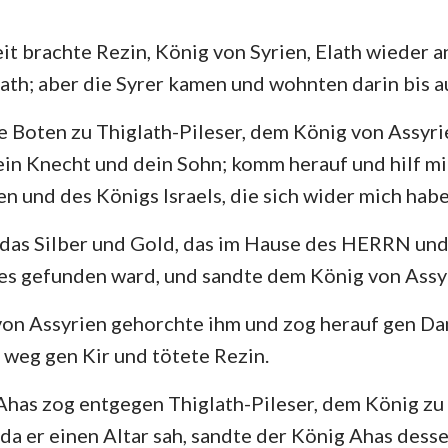
Hesekiel
3. Johannes
Ju
it brachte Rezin, König von Syrien, Elath wieder a
lath; aber die Syrer kamen und wohnten darin bis a
Hosea
Offenbarung
Amos
 Boten zu Thiglath-Pileser, dem König von Assyrie
dein Knecht und dein Sohn; komm herauf und hilf m
Jona
en und des Königs Israels, die sich wider mich ha
Nahum
das Silber und Gold, das im Hause des HERRN und
Zephanja
es gefunden ward, und sandte dem König von Assy
Sacharja
von Assyrien gehorchte ihm und zog herauf gen D
s weg gen Kir und tötete Rezin.
has zog entgegen Thiglath-Pileser, dem König zu 
a er einen Altar sah, sandte der König Ahas desse