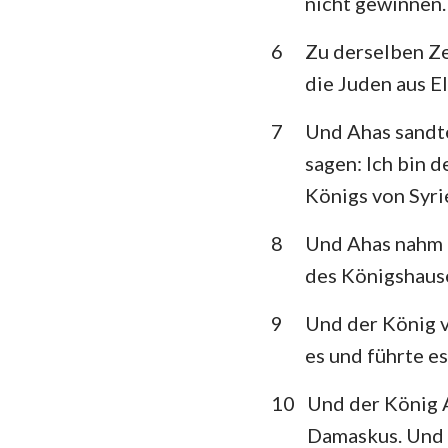
nicht gewinnen.
Klagelieder
6
Zu derselben Ze
die Juden aus E
Daniel
Joel
7
Und Ahas sandte
sagen: Ich bin 
Obadja
Königs von Syri
Micha
8
Und Ahas nahm 
Habakuk
des Königshaus
Haggai
9
Und der König 
Maleachi
es und führte e
10
Und der König A
Damaskus. Und d