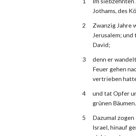
1
Im siebzehnten 
3. Mose
Jothams, des Kö
5. Mose
2
Zwanzig Jahre w
Richter
Jerusalem; und 
1.Samuel
David;
1.Könige
3
denn er wandelt
1. Chronik
Feuer gehen nac
vertrieben hatt
Esra
4
und tat Opfer u
Esther
grünen Bäumen.
Psalm
5
Dazumal zogen R
Prediger
Israel, hinauf g
Jesaja