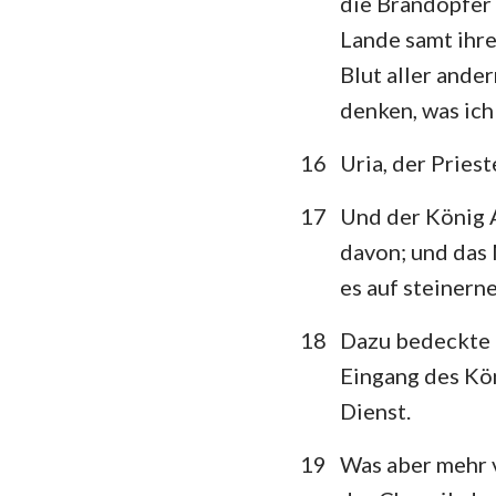
die Brandopfer 
Lande samt ihre
Blut aller ande
denken, was ich
16
Uria, der Priest
17
Und der König A
davon; und das 
es auf steinerne
18
Dazu bedeckte d
Eingang des Kö
Dienst.
19
Was aber mehr vo