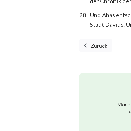
der Chronik der
20
Und Ahas entsch
Stadt Davids. U
Zurück
Möcht
u