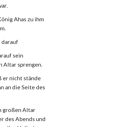
ar.
 König Ahas zu ihm
am.
 darauf
rauf sein
n Altar sprengen.
 er nicht stände
 an die Seite des
m großen Altar
er des Abends und