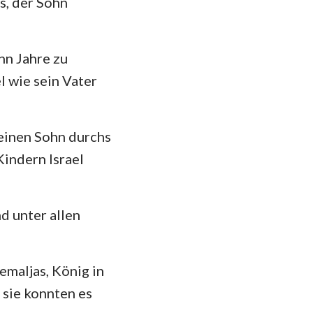
s, der Sohn
hannes
mer
hn Jahre zu
 Korinther
l wie sein Vater
heser
losser
seinen Sohn durchs
 Thessalonicher
indern Israel
 Timotheus
d unter allen
ilemon
kobus
emaljas, König in
 Petrus
 sie konnten es
 Johannes