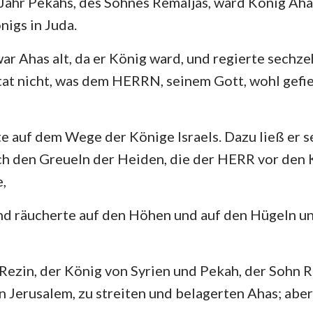
Jahr Pekahs, des Sohnes Remaljas, ward König Aha
4. Mose
Lukas
Jo
nigs in Juda.
Josua
Apostelgeschichte
Rö
ar Ahas alt, da er König ward, und regierte sechze
Rut
1. Korinther
2.
tat nicht, was dem HERRN, seinem Gott, wohl gefie
2.Samuel
Galater
Ep
2.Könige
Philipper
Ko
e auf dem Wege der Könige Israels. Dazu ließ er 
2. Chronik
1. Thessalonicher
2.
h den Greueln der Heiden, die der HERR vor den K
e,
Nehemia
1. Timotheus
2.
nd räucherte auf den Höhen und auf den Hügeln un
Hiob
Titus
Ph
Sprüche
Hebräer
Ja
ezin, der König von Syrien und Pekah, der Sohn R
Hohelied
1. Petrus
2.
en Jerusalem, zu streiten und belagerten Ahas; aber
Jeremia
1. Johannes
2.