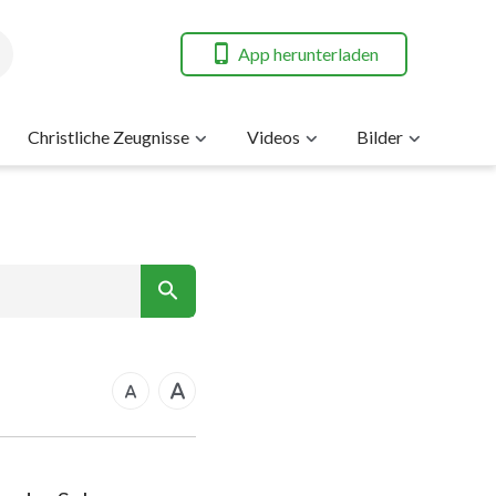
App herunterladen
Christliche Zeugnisse
Videos
Bilder
7
nt
14
21
rkus