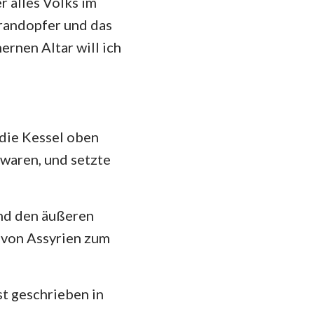
 alles Volks im
Brandopfer und das
ernen Altar will ich
 die Kessel oben
 waren, und setzte
und den äußeren
von Assyrien zum
st geschrieben in