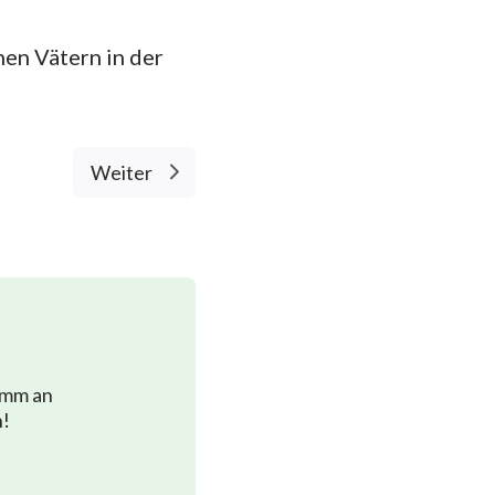
nen Vätern in der
Weiter
imm an
n!