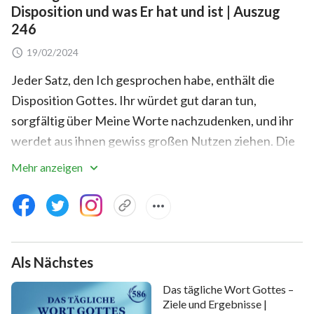
Disposition und was Er hat und ist | Auszug
246
19/02/2024
Jeder Satz, den Ich gesprochen habe, enthält die
Disposition Gottes. Ihr würdet gut daran tun,
sorgfältig über Meine Worte nachzudenken, und ihr
werdet aus ihnen gewiss großen Nutzen ziehen. Die
Wesenheit Gottes ist sehr schwer zu begreifen, aber
Mehr anzeigen
Ich vertraue darauf, dass ihr alle zumindest etwas
Kenntnis von der Disposition Gottes habt. Ferner
hoffe Ich, dass ihr es Mir zeigen werdet und mehr von
dem tun werdet, was die Disposition Gottes nicht
Als Nächstes
beleidigt. Dann werde Ich beruhigt sein. Behalte zum
Beispiel Gott stets in deinem Herzen. Wenn du
Das tägliche Wort Gottes –
handelst, halte dich an Sein Wort. Suche Seine
Ziele und Ergebnisse |