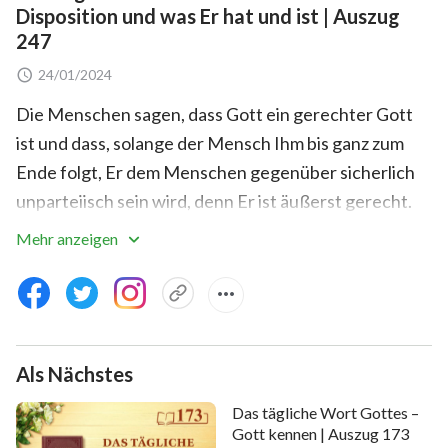
Disposition und was Er hat und ist | Auszug
247
24/01/2024
Die Menschen sagen, dass Gott ein gerechter Gott
ist und dass, solange der Mensch Ihm bis ganz zum
Ende folgt, Er dem Menschen gegenüber sicherlich
unparteiisch sein wird, denn Er ist äußerst gerecht.
Wenn der Mensch Ihm bis ganz zum Ende folgt,
Mehr anzeigen
könnte Er dann den Menschen fallenlassen? Ich bin
allen Menschen gegenüber unparteiisch und richte
alle Menschen mit Meiner gerechten Disposition,
dennoch gibt es angemessene Bedingungen für die
Als Nächstes
Forderungen, die Ich an den Menschen stelle, von
denen Ich verlange, dass sie von allen Menschen
Das tägliche Wort Gottes –
erfüllt werden, ungeachtet dessen, wer sie sind. Es
Gott kennen | Auszug 173