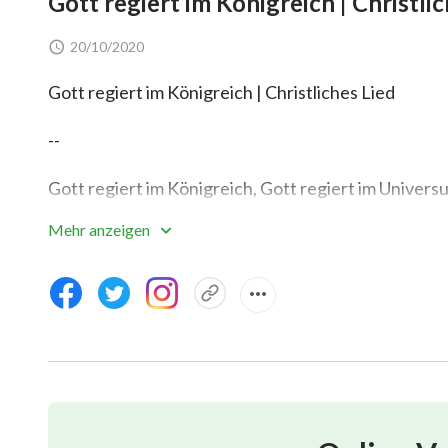
Gott regiert im Königreich | Christli
20/10/2020
Gott regiert im Königreich | Christliches Lied
--
Gott regiert im Königreich, Gott regiert im Univers
Mehr anzeigen
Er ist der König des Königreichs, Oberhaupt des Un
Ⅰ
Von jetzt an wird Gott alle versammeln,
alle, die nicht auserwählt sind.
Von jetzt an wird Gott mit dem Werk