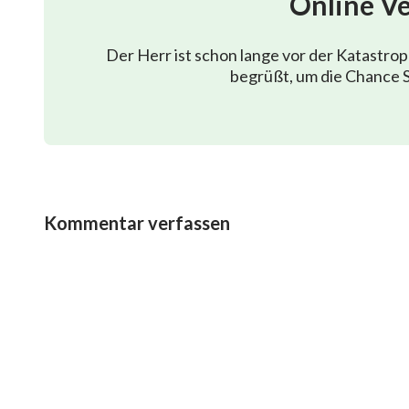
Online V
beginnen unter den Heiden.
Der Herr ist schon lange vor der Katastro
Von jetzt an wird Er dem ganzen Universum
begrüßt, um die Chance S
Seine administrativen Dekrete
verkünden, damit Er Sein Werk
erfolgreich fortführen kann.
Kommentar verfassen
Ⅱ
Von jetzt an wird Gott Züchtigung gebrauchen,
Sein Werk verbreiten unter den Heiden.
Von jetzt an wird Er Macht anwenden,