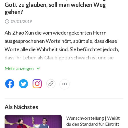
Gott zu glauben, soll man welchen Weg
gehen?
09/01/2019
Als Zhao Xun die vom wiedergekehrten Herrn
ausgesprochenen Worte hört, spürt sie, dass diese
Worte alle die Wahrheit sind. Sie befürchtet jedoch,
dass ihr Leben als Gläubige zu schwach ist und sie
nicht genug Einsicht hat. Daher möchte sie ihren
Mehr anzeigen
Pastor aufsuchen, damit er als Torhüter agiert. Ganz
unerwartet trifft sie auf dem Weg zu seinem Haus
auf Schwester Zheng Lu. Durch Schwester Zhengs
Gemeinschaft zur Wahrheit hat Zhao Xun schließlich
Als Nächstes
ein Erwachen und erkennt, dass sie, um die
Wiederkunft des Herrn willkommen zu heißen, sich
Wunschvorstellung | Weißt
darauf konzentrieren muss, die Stimme Gottes zu
du den Standard für Eintritt