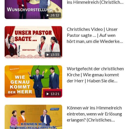
ins Himmelreich (Christliches
hören, dass dies der einzige Weg ist, Seinen Spuren zu
Video, Sketch)
folgen. Blindlings die Pastoren und Ältesten zu
28:12
verehren und ihnen zu folgen, bedeutet einfach,
falsch abzubiegen.
Christliches Video | Unser
Pastor sagte … | Auf wen
hört man, um die Wiederkehr
Jesu zu begrüßen
15:55
Wortgefecht der christlichen
Kirche | Wie genau kommt
der Herr | Haben Sie die
Erscheinung des Herrn
begrüßt?
13:21
Können wir ins Himmelreich
eintreten, wenn wir Erlösung
erlangen? (Christliches
Video, Sketch)