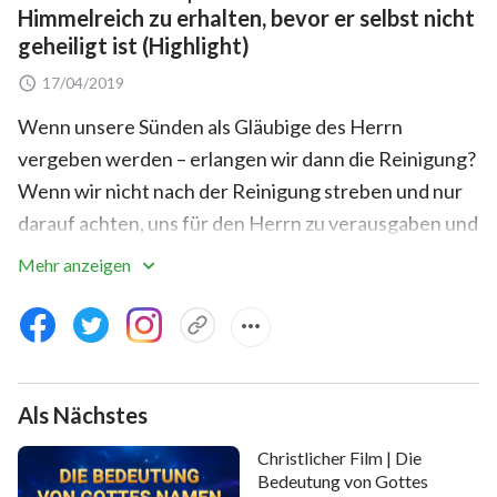
Himmelreich zu erhalten, bevor er selbst nicht
geheiligt ist (Highlight)
17/04/2019
Wenn unsere Sünden als Gläubige des Herrn
vergeben werden – erlangen wir dann die Reinigung?
Wenn wir nicht nach der Reinigung streben und nur
darauf achten, uns für den Herrn zu verausgaben und
das Werk des Herrn fleißig zu vollbringen – werden
Mehr anzeigen
wir dann in das Himmelreich entrückt? Der Film-Clip
„Das Erwachen aus dem Traum“ wird Sie alle
Antworten geben!
Als Nächstes
Christlicher Film | Die
Bedeutung von Gottes