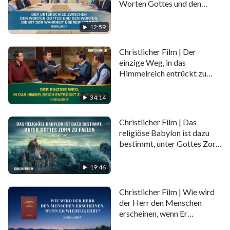
Worten Gottes und den
Worten, die mit der Wahrheit
übereinstimmen (Highlight)
12:59
Christlicher Film | Der
einzige Weg, in das
Himmelreich entrückt zu
werden (1) (Highlight)
34:14
Christlicher Film | Das
religiöse Babylon ist dazu
bestimmt, unter Gottes Zorn
zu fallen (Highlight)
19:46
Christlicher Film | Wie wird
der Herr den Menschen
erscheinen, wenn Er
wiederkehrt? (Highlight)