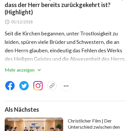
dass der Herr bereits zurückgekehrt ist?
(Highlight)
05/12/2018
Seit die Kirchen begannen, unter Trostlosigkeit zu
leiden, spüren viele Brüder und Schwestern, die an
den Herrn glauben, eindeutig das Fehlen des Werks
des Heiligen Geistes und die Abwesenheit des Herrn,
und sie sehnen sich alle nach der Rückkehr des Herrn.
Mehr anzeigen
Wenn wir aber die Nachricht hören, dass der Herr
Jesus bereits zurückgekehrt sei, wie können wir
dessen wirklich sicher sein?
Als Nächstes
Christlicher Film | Der
Unterschied zwischen den