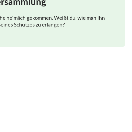
ersammlung
phe heimlich gekommen. Weißt du, wie man Ihn
,
eines Schutzes zu erlangen?
keit
tt.
Leben.