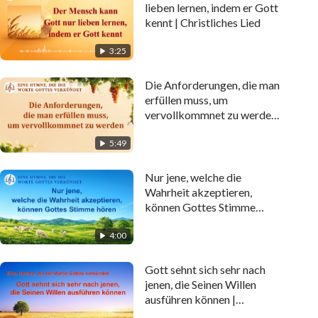
lieben lernen, indem er Gott
kennt | Christliches Lied
3:25
Die Anforderungen, die man
erfüllen muss, um
vervollkommnet zu werden |
Christliches Lied
5:49
Nur jene, welche die
Wahrheit akzeptieren,
können Gottes Stimme
hören | Christliches Lied
4:00
Gott sehnt sich sehr nach
jenen, die Seinen Willen
ausführen können |
Christliches Lied