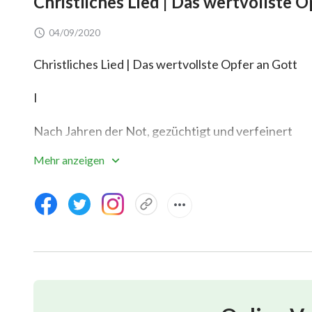
Christliches Lied | Das wertvollste O
04/09/2020
Christliches Lied | Das wertvollste Opfer an Gott
I
Nach Jahren der Not, gezüchtigt und verfeinert
Mehr anzeigen
ist der Mensch schließlich wetterhart;
Ruhm und Romantik sind nun verloren.
Er versteht nun die Wahrheit des Menschseins
und die Zuwendung Gottes.
Und so bringt er das wertvollste Opfer seinem Gott