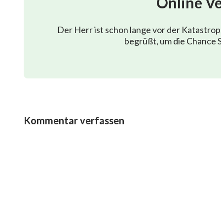
Online V
der auf ihn herablächelt.
Der Herr ist schon lange vor der Katastro
Und so bringt er das wertvollste Opfer seinem Gott
begrüßt, um die Chance S
der auf ihn herablächelt.
Ⅱ
Er verabscheut seine Bosheit, hasst seine Grausam
Kommentar verfassen
und falschen Vorstellungen und Forderungen an Go
Er kann die Zeit nicht zurückdrehen,
alles ändern, was er bereut.
Aber Gottes Wort und Liebe geben ihm nun neues 