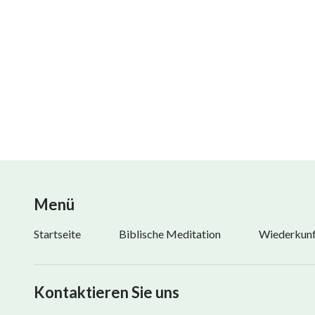
Und so bringt er das wertvollste Opfer seinem Gott
der auf ihn herablächelt.
Und so bringt er das wertvollste Opfer seinem Gott
der auf ihn herablächelt.
Ⅲ
Tag für Tag heilen des Menschen Wunden,
Menü
seine Stärke kehrt zurück.
Startseite
Biblische Meditation
Wiederkunft
Er steht, blickt ins Gesicht des Allmächtigen,
nur um festzustellen, dass Gott immer hier gewesen 
Kontaktieren Sie uns
Sein Lächeln und Seine Liebe noch immer so wunde