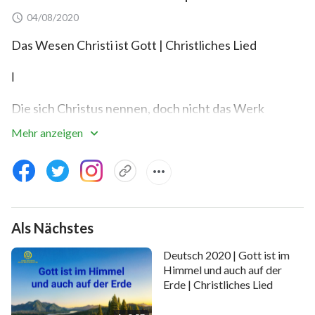
04/08/2020
Das Wesen Christi ist Gott | Christliches Lied
Ⅰ
Die sich Christus nennen, doch nicht das Werk
Gottes tun, sind wahrlich Betrüger.
Mehr anzeigen
Christus ist nicht nur Gottes Manifestation auf
Erden,
sondern Fleisch, das Gott kleidet,
Als Nächstes
während Er Sein Werk unter den Menschen
Deutsch 2020 | Gott ist im
vollbringt.
Himmel und auch auf der
Erde | Christliches Lied
Dieses Fleisch kann nicht jeder Beliebige ersetzen,