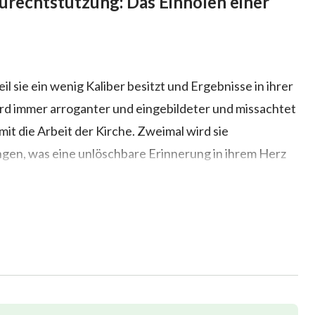
urechtstutzung: Das Einholen einer
l sie ein wenig Kaliber besitzt und Ergebnisse in ihrer
wird immer arroganter und eingebildeter und missachtet
amit die Arbeit der Kirche. Zweimal wird sie
ngen, was eine unlöschbare Erinnerung in ihrem Herz
von Gottes Worten gewinnt sie ein gewisses
reift schließlich, dass Gottes gerechte Disposition
nüber eine gewisse Ehrfurcht, und beginnt sich darauf
er Pflicht prinzipientreu zu handeln. Sie bekommt
ion nur durch Gottes Gericht und Züchtigung gereinigt
tutzung, die Auseinandersetzung, das Richten und die
 Menschheit sind.