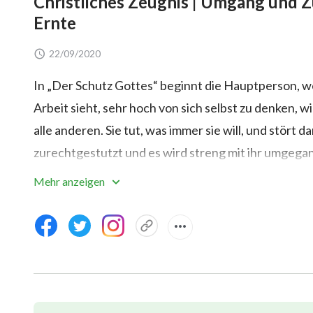
Christliches Zeugnis | Umgang und Z
Ernte
22/09/2020
In „Der Schutz Gottes“ beginnt die Hauptperson, wei
Arbeit sieht, sehr hoch von sich selbst zu denken, 
alle anderen. Sie tut, was immer sie will, und stört d
zurechtgestutzt und es wird streng mit ihr umgega
hinterlässt. Durch die Offenbarung und das Urteil 
Mehr anzeigen
Verständnis für ihre eigene arrogante Natur und beg
keine Verletzung zulässt. Sie entwickelt Gott gege
zu konzentrieren, die Wahrheit zu suchen und in ihr
wirklich das Gefühl, dass eine verdorbene Disposit
und verwandelt werden kann und dass die Zurechts
Züchtigung Gottes größte Liebe und Schutz für die