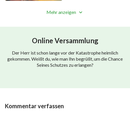
erobern;
Mehr anzeigen
Er wird die vervollkommnen, die Er liebt.
Er hofft, mit eigenen Augen zu seh’n,
Online Versammlung
dass sie von Ihm Zeugnis ablegen.
Der Herr ist schon lange vor der Katastrophe heimlich
Es gibt nicht viele Menschen dieser Art,
gekommen. Weißt du, wie man Ihn begrüßt, um die Chance
Seines Schutzes zu erlangen?
aber auch nicht nur einen oder zwei.
Sie kommen aus verschiedenen Ländern,
stammen von verschiedenen Völkern.
Kommentar verfassen
Er verrichtet Sein Werk
immer noch nach dem Plan, den Er gemacht hat.