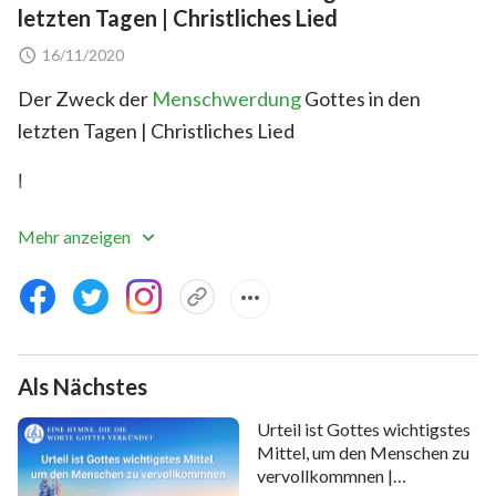
letzten Tagen | Christliches Lied
16/11/2020
Der Zweck der
Menschwerdung
Gottes in den
letzten Tagen | Christliches Lied
Ⅰ
Von der Schöpfung bis heute
Mehr anzeigen
ist Gott nur in den letzten Tagen Mensch geworden,
um ein so großartiges Werk zu vollbringen.
Er hat zu viele Schmerzen ertragen,
Als Nächstes
Sich dazu erniedrigt, ein Mensch zu sein.
Urteil ist Gottes wichtigstes
Mittel, um den Menschen zu
vervollkommnen |
Trotz alledem hat sich Sein Werk nie verzögert.