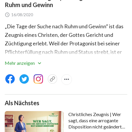
Ruhm und Gewinn
16/08/2020
„Die Tage der Suche nach Ruhm und Gewinn“ ist das
Zeugnis eines Christen, der Gottes Gericht und
Züchtigung erlebt. Weil der Protagonist bei seiner
Pflichterfüllung nach Ruhm und Status strebt, ist er
verärgert, als Bruder Li an seiner Stelle zum
Mehr anzeigen
Teamleiter gewählt wird, und beginnt insgeheim mit
ihm zu wetteifern. Er schmiedet sogar Pläne, ihn
auszuschließen, um selbst die Chance zu bekommen,
sich zu rühmen, und weist seine anderen Brüder und
Als Nächstes
Schwestern hochmütig zurecht. Diese fühlen sich
dadurch eingeschränkt, und leiden darunter. Auch die
Christliches Zeugnis | Wer
Arbeit der Kirche wird dadurch beeinträchtigt und er
sagt, dass eine arrogante
Disposition nicht geändert
selbst leidet ebenfalls darunter. Erst als er das