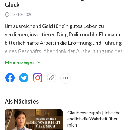
Glück
13/10/2020
Um ausreichend Geld für ein gutes Leben zu
verdienen, investieren Ding Ruilin und ihr Ehemann
bitterlich harte Arbeit in die Eröffnung und Führung
eines Geschäfts. Aber dank der Ausbeutung und des
Missbrauchs durch die KPCh-Regierung bleiben sie
Mehr anzeigen
hoch verschuldet und haben keine andere Wahl, als
ins Ausland zu gehen, um dort zu arbeiten. Um mehr
Geld zu verdienen, nimmt Ding Ruilin zwei Jobs an.
Die schwere Bürde ihrer Arbeit und die
Als Nächstes
Gleichgültigkeit der Menschen um sie herum lassen
sie den Schmerz und die Hilflosigkeit des Lebens für
Glaubenszeugnis | Ich sehe
Geld erkennen. Inmitten ihres Schmerzes und ihrer
endlich die Wahrheit über
mich
Verwirrung begegnet sie ihrer Klassenkameradin Lin