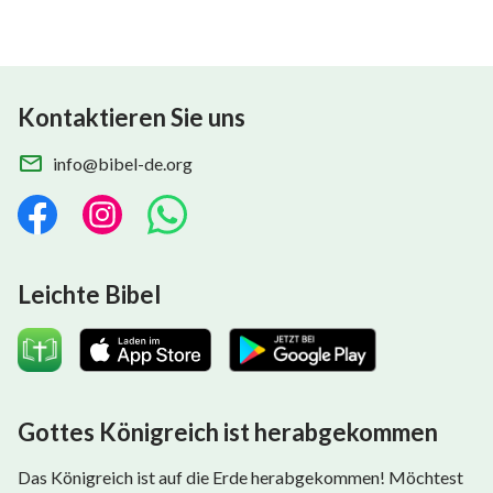
Dich nicht anbeten?
Der praktische und wahre Gott, die Liebe in meinem
Herzen.
Kontaktieren Sie uns
Verdorben, doch Du hast mich gerettet! Wie kann ich
info@bibel-de.org
Dich nicht anbeten?
Wie kann ich Dich nicht anbeten? Wie kann ich Dich
nicht anbeten?
Leichte Bibel
aus „Folgt dem Lamm und singt neue Lieder“
Gottes Königreich ist herabgekommen
Das Königreich ist auf die Erde herabgekommen! Möchtest