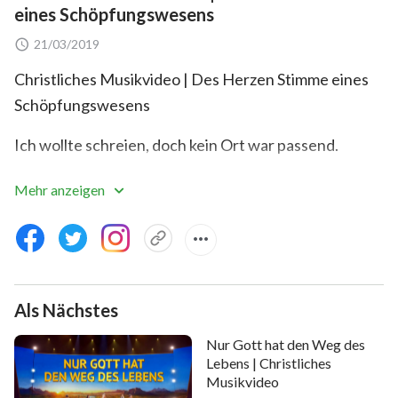
eines Schöpfungswesens
21/03/2019
Christliches Musikvideo | Des Herzen Stimme eines
Schöpfungswesens
Ich wollte schreien, doch kein Ort war passend.
Ich wollte singen, doch kein Lied passte.
Mehr anzeigen
Ich wollte die Liebe eines Schöpfungswesens
ausdrücken.
Ich suchte in alle Richtungen, doch keine Worte
Als Nächstes
konnten sagen, konnten genau sagen, wie ich mich
fühle.
Nur Gott hat den Weg des
Lebens | Christliches
Praktischer und wahrer Gott, die Liebe in meinem
Musikvideo