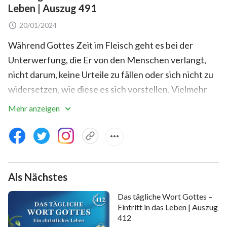
Leben | Auszug 491
20/01/2024
Während Gottes Zeit im Fleisch geht es bei der
Unterwerfung, die Er von den Menschen verlangt,
nicht darum, keine Urteile zu fällen oder sich nicht zu
widersetzen, wie diese es sich vorstellen. Vielmehr
verlangt Er, dass die Menschen Seine Worte zu ihrem
Mehr anzeigen
Lebensgrundsatz machen und zur Grundlage ihres
Überlebens, dass sie den Kern Seiner Worte
unbedingt in die Praxis umsetzen und dass sie Seinen
Willen vollkommen zufriedenstellen. Ein Aspekt der
Als Nächstes
Anforderung an die Menschen, sich dem
fleischgewordenen Gott zu unterwerfen, bezieht
Das tägliche Wort Gottes –
sich darauf, Seine Worte in die Praxis umzusetzen,
Eintritt in das Leben | Auszug
412
und ein weiterer Aspekt bezieht sich darauf,