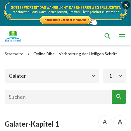
Das alte Testament
Das neue Testament
Matthäus
Markus
Startseite
Online Bibel - Verbreitung der Heiligen Schrift
Lukas
Johannes
Apostelgeschichte
Römer
Galater
1
1. Korinther
2. Korinther
Galater
Epheser
Philipper
Kolosser
Galater-Kapitel 1
1. Thessalonicher
2. Thessalonicher