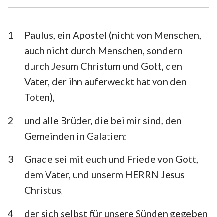
1. Timotheus
2. Timotheus
Titus
Philemon
1
Paulus, ein Apostel (nicht von Menschen,
auch nicht durch Menschen, sondern
Hebräer
Jakobus
durch Jesum Christum und Gott, den
1. Petrus
2. Petrus
Vater, der ihn auferweckt hat von den
Toten),
1. Johannes
2. Johannes
3. Johannes
Judas
2
und alle Brüder, die bei mir sind, den
Gemeinden in Galatien:
Offenbarung
3
Gnade sei mit euch und Friede von Gott,
dem Vater, und unserm HERRN Jesus
Christus,
4
der sich selbst für unsere Sünden gegeben