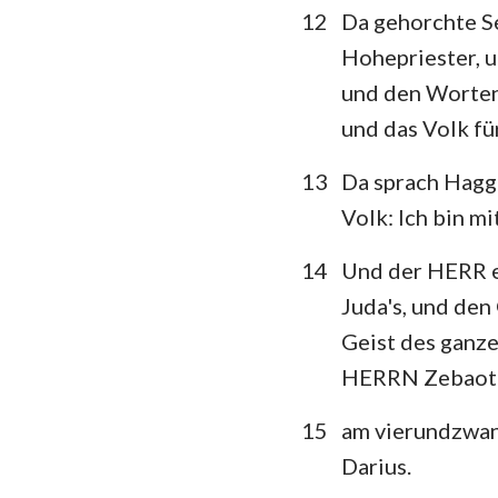
12
Da gehorchte Se
Hohepriester, u
und den Worten 
und das Volk f
13
Da sprach Hagg
Volk: Ich bin mi
14
Und der HERR er
Juda's, und den
Geist des ganze
HERRN Zebaoth,
15
am vierundzwan
Darius.