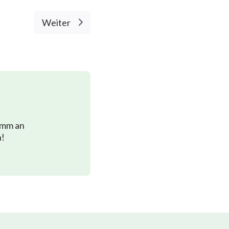
Weiter
imm an
n!