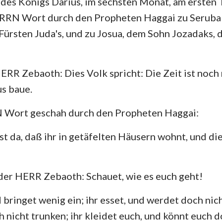
 des Königs Darius, im sechsten Monat, am ersten
4. Mose
Lukas
Jo
RRN Wort durch den Propheten Haggai zu Seruba
Josua
Apostelgeschichte
Rö
 Fürsten Juda's, und zu Josua, dem Sohn Jozadaks,
Rut
1. Korinther
2.
2.Samuel
Galater
Ep
HERR Zebaoth: Dies Volk spricht: Die Zeit ist noch
s baue.
2.Könige
Philipper
Ko
2. Chronik
1. Thessalonicher
2.
Wort geschah durch den Propheten Haggai:
Nehemia
1. Timotheus
2.
ist da, daß ihr in getäfelten Häusern wohnt, und d
Hiob
Titus
Ph
 der HERR Zebaoth: Schauet, wie es euch geht!
Sprüche
Hebräer
Ja
Hohelied
1. Petrus
2.
d bringet wenig ein; ihr esset, und werdet doch nicht
 nicht trunken; ihr kleidet euch, und könnt euch d
Jeremia
1. Johannes
2.