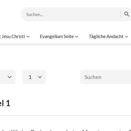
Jesu Christi
Evangelium Seite
Tägliche Andacht
1
1
2
l 1
ament
Das neue Testame
2. Mose
Matthäus
Ma