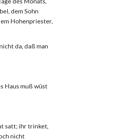
 Tage des Monats,
hannes
bel, dem Sohn
mer
 dem Hohenpriester,
 Korinther
heser
 nicht da, daß man
losser
 Thessalonicher
 Timotheus
ies Haus muß wüst
ilemon
kobus
 Petrus
 satt; ihr trinket,
och nicht
 Johannes