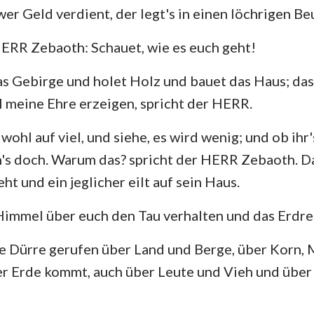
er Geld verdient, der legt's in einen löchrigen Beu
Hesekiel
3. Johannes
Ju
HERR Zebaoth: Schauet, wie es euch geht!
Hosea
Offenbarung
as Gebirge und holet Holz und bauet das Haus; da
Amos
ll meine Ehre erzeigen, spricht der HERR.
Jona
wohl auf viel, und siehe, es wird wenig; und ob ihr
Nahum
h's doch. Warum das? spricht der HERR Zebaoth. 
ht und ein jeglicher eilt auf sein Haus.
Zephanja
Sacharja
Himmel über euch den Tau verhalten und das Erdre
e Dürre gerufen über Land und Berge, über Korn, 
der Erde kommt, auch über Leute und Vieh und über 