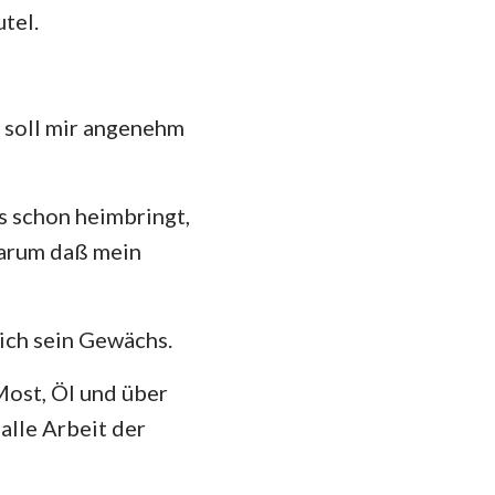
tel.
das
s soll mir angenehm
's schon heimbringt,
Darum daß mein
ich sein Gewächs.
Most, Öl und über
alle Arbeit der