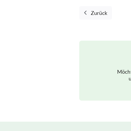
Zurück
Möcht
u