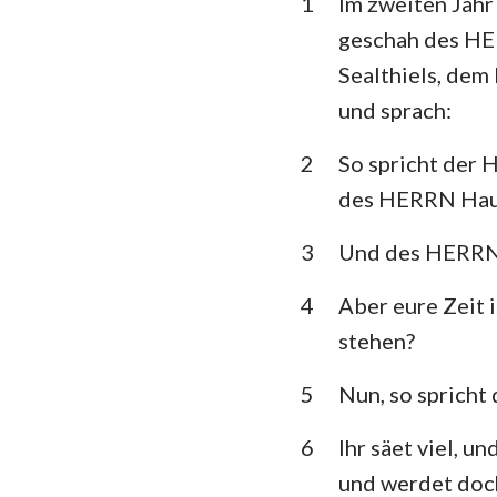
1
Im zweiten Jahr
3. Mose
geschah des HE
5. Mose
Sealthiels, dem
Richter
und sprach:
1.Samuel
2
So spricht der 
des HERRN Hau
1.Könige
1. Chronik
3
Und des HERRN 
Esra
4
Aber eure Zeit 
stehen?
Esther
5
Nun, so spricht
Psalm
Prediger
6
Ihr säet viel, un
und werdet doch
Jesaja