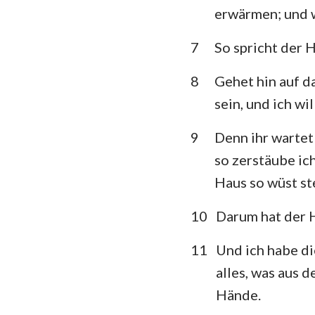
erwärmen; und w
Klagelieder
7
So spricht der 
Daniel
8
Gehet hin auf d
Joel
sein, und ich wi
Obadja
9
Denn ihr wartet 
Micha
so zerstäube ic
Haus so wüst ste
Habakuk
Haggai
10
Darum hat der 
Maleachi
11
Und ich habe di
alles, was aus 
Hände.