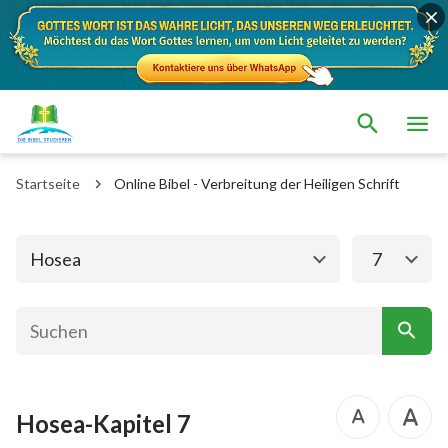
Das alte Testament
Das neue Testament
1. Mose
2. Mose
Startseite
Online Bibel - Verbreitung der Heiligen Schrift
3. Mose
4. Mose
5. Mose
Josua
Hosea
7
Richter
Rut
1.Samuel
2.Samuel
1.Könige
2.Könige
Hosea-Kapitel 7
1. Chronik
2. Chronik