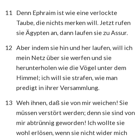
1
2
3
4
5
6
7
11
Denn Ephraim ist wie eine verlockte
8
9
10
11
12
13
14
Taube, die nichts merken will. Jetzt rufen
sie Ägypten an, dann laufen sie zu Assur.
12
Aber indem sie hin und her laufen, will ich
mein Netz über sie werfen und sie
herunterholen wie die Vögel unter dem
Himmel; ich will sie strafen, wie man
predigt in ihrer Versammlung.
13
Weh ihnen, daß sie von mir weichen! Sie
müssen verstört werden; denn sie sind von
mir abtrünnig geworden! Ich wollte sie
wohl erlösen, wenn sie nicht wider mich