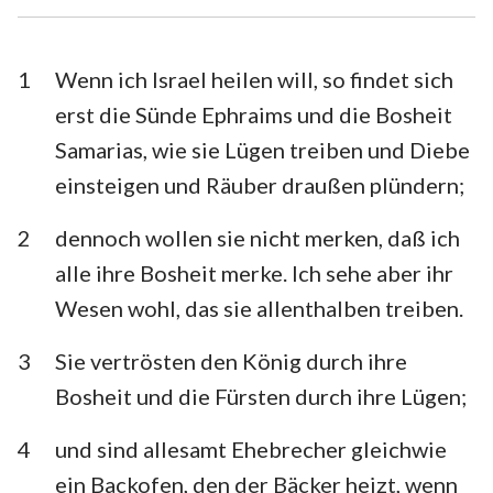
Esra
Nehemia
Esther
Hiob
1
Wenn ich Israel heilen will, so findet sich
erst die Sünde Ephraims und die Bosheit
Psalm
Sprüche
Samarias, wie sie Lügen treiben und Diebe
Prediger
Hohelied
einsteigen und Räuber draußen plündern;
Jesaja
Jeremia
2
dennoch wollen sie nicht merken, daß ich
Klagelieder
Hesekiel
alle ihre Bosheit merke. Ich sehe aber ihr
Wesen wohl, das sie allenthalben treiben.
Daniel
Hosea
3
Sie vertrösten den König durch ihre
Joel
Amos
Bosheit und die Fürsten durch ihre Lügen;
Obadja
Jona
4
und sind allesamt Ehebrecher gleichwie
Micha
Nahum
ein Backofen, den der Bäcker heizt, wenn