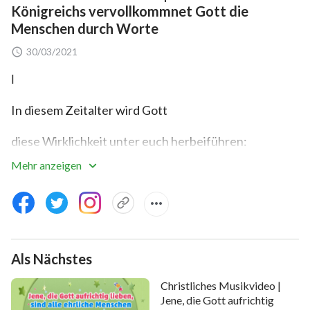
Königreichs vervollkommnet Gott die
Menschen durch Worte
30/03/2021
Ⅰ
In diesem Zeitalter wird Gott
diese Wirklichkeit unter euch herbeiführen:
Mehr anzeigen
dass jeder Mensch das Wort Gottes ausleben wird,
Wahrheit in die Praxis umsetzen können wird und
Gott ernsthaft lieben wird;
dass alle Menschen das Wort Gottes als Grundlage
Als Nächstes
und als ihre Wirklichkeit verwenden werden
Christliches Musikvideo |
Jene, die Gott aufrichtig