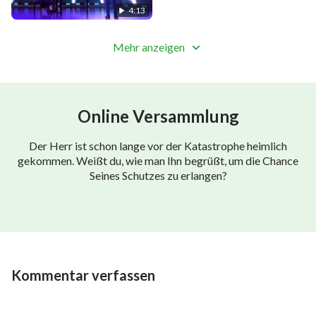
4:13
Das Wort Gottes wird zur Nahrung des Menschen
und zur Kraft, die ihn antreibt.
Mehr anzeigen
Ⅱ
Die Bibel sagt: „Der Mensch lebt nicht vom Brot
Online Versammlung
allein,
Der Herr ist schon lange vor der Katastrophe heimlich
sondern von einem jeglichen Wort, das durch den
gekommen. Weißt du, wie man Ihn begrüßt, um die Chance
Mund Gottes geht.“
Seines Schutzes zu erlangen?
Das ist das Werk, das Gott heute zum Abschluss
bringen wird.
Er wird diese Wahrheit in euch verwirklichen.
Kommentar verfassen
In diesem Zeitalter verwendet Gott in erster Linie
das Wort,