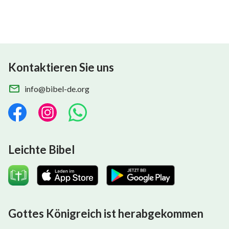
um alles zu regieren.
Durch das Wort Gottes wird der Mensch gerichtet
und vervollkommnet
Kontaktieren Sie uns
und dann schließlich ins Königreich gebracht.
info@bibel-de.org
Nur das Wort Gottes kann das Leben des Menschen
versorgen
und nur das Wort Gottes kann dem Menschen Licht
Leichte Bibel
und einen Weg zum Praktizieren geben,
besonders im Zeitalter des Königreiches.
Solange du täglich von Seinem Wort isst und trinkst,
Gottes Königreich ist herabgekommen