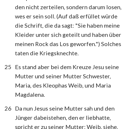
den nicht zerteilen, sondern darum losen,
15
16
17
18
19
20
21
wes er sein soll. (Auf daß erfüllet würde
die Schrift, die da sagt: "Sie haben meine
Kleider unter sich geteilt und haben über
meinen Rock das Los geworfen.") Solches
taten die Kriegsknechte.
25
Es stand aber bei dem Kreuze Jesu seine
Mutter und seiner Mutter Schwester,
Maria, des Kleophas Weib, und Maria
Magdalena.
26
Da nun Jesus seine Mutter sah und den
Jünger dabeistehen, den er liebhatte,
spricht er zu seiner Mutter: Weib, siehe,