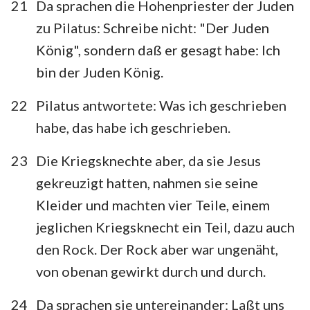
21
Da sprachen die Hohenpriester der Juden
zu Pilatus: Schreibe nicht: "Der Juden
König", sondern daß er gesagt habe: Ich
bin der Juden König.
22
Pilatus antwortete: Was ich geschrieben
habe, das habe ich geschrieben.
23
Die Kriegsknechte aber, da sie Jesus
gekreuzigt hatten, nahmen sie seine
Kleider und machten vier Teile, einem
jeglichen Kriegsknecht ein Teil, dazu auch
den Rock. Der Rock aber war ungenäht,
von obenan gewirkt durch und durch.
1
2
3
4
5
6
7
8
9
10
11
12
13
14
24
Da sprachen sie untereinander: Laßt uns