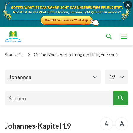
Das alte Testament
Das neue Testament
Matthäus
Markus
Startseite
Online Bibel - Verbreitung der Heiligen Schrift
Lukas
Johannes
Apostelgeschichte
Römer
Johannes
19
1. Korinther
2. Korinther
Galater
Epheser
Philipper
Kolosser
Johannes-Kapitel 19
1. Thessalonicher
2. Thessalonicher