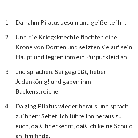
1. Timotheus
2. Timotheus
Titus
Philemon
1
Da nahm Pilatus Jesum und geißelte ihn.
Hebräer
Jakobus
2
Und die Kriegsknechte flochten eine
Krone von Dornen und setzten sie auf sein
1. Petrus
2. Petrus
Haupt und legten ihm ein Purpurkleid an
1. Johannes
2. Johannes
3
und sprachen: Sei gegrüßt, lieber
3. Johannes
Judas
Judenkönig! und gaben ihm
Offenbarung
Backenstreiche.
4
Da ging Pilatus wieder heraus und sprach
zu ihnen: Sehet, ich führe ihn heraus zu
euch, daß ihr erkennt, daß ich keine Schuld
an ihm finde.