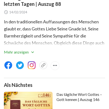
letzten Tagen | Auszug 88
14/02/2024
In den traditionellen Auffassungen des Menschen
glaubt er, dass Gottes Liebe Seine Gnade ist, Seine
Barmherzigkeit und Seine Sympathie für die
Schwäche des Menschen. Obgleich diese Dinge auch
die Liebe Gottes darstellen, sind sie ebenfalls zu
Mehr anzeigen
einseitig und sind nicht das primäre Mittel, durch das
Gott den Menschen vollkommen macht. Wenn
manche Leute gerade erst angefangen haben, an
Gott zu glauben, ist es wegen Krankheit. Diese
Als Nächstes
Krankheit ist Gottes Gnade für dich; ohne sie
würdest du nicht an Gott glauben, und wenn du nicht
Das tägliche Wort Gottes –
an Gott glauben würdest, dann wärst du nicht so weit
Gott kennen | Auszug 146
gekommen – und somit ist sogar diese Gnade, die