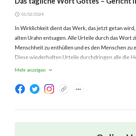
Das tägliche Wort Gottes – Gericht i
01/02/2024
In Wirklichkeit dient das Werk, das jetzt getan wi
alten Urahn entsagen. Alle Urteile durch das Wort 
Menschheit zu enthüllen und es den Menschen zu 
Diese wiederholten Urteile durchdringen alle die H
auf ihr Schicksal und ist dazu bestimmt, ihre Herzen
Mehr anzeigen
können und dadurch das Leben kennenlernen, dies
Weisheit und Allmacht Gottes kennenlernen und d
Je mehr von dieser Art von Züchtigung und Urteil
werden und umso mehr kann sein Geist geweckt we
verdorbenen und zutiefst betrogenen Menschen, ist 
Geist, das heißt, sein Geist ist vor langer Zeit gest
weiß nicht, dass es einen Gott gibt und er weiß sic