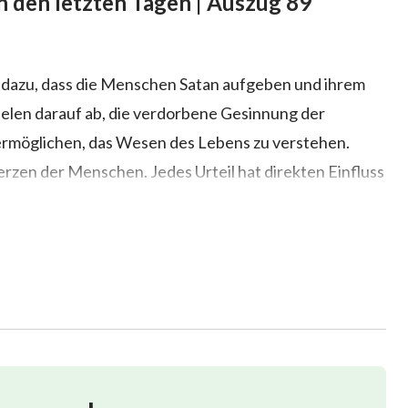
n den letzten Tagen | Auszug 89
rd, dazu, dass die Menschen Satan aufgeben und ihrem
zielen darauf ab, die verdorbene Gesinnung der
ermöglichen, das Wesen des Lebens zu verstehen.
erzen der Menschen. Jedes Urteil hat direkten Einfluss
 zu verwunden, damit sie all diese Dinge loslassen
e schmutzige Welt kennenlernen und auch die
iese von Satan verdorbene Menschheit kennenlernen.
, desto mehr kann das Herz des Menschen verwundet
rden. Das Erwecken des Geistes dieser äußerst
das Ziel dieser Art von Urteil. Der Mensch hat keinen
orben und er weiß nicht, dass es einen Himmel gibt, er
her nicht, dass er am Abgrund des Todes kämpft; wie