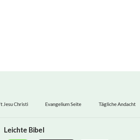
: Nur die Vervollkommneten können ein sinnvolles Leben führen
 Jesu Christi
Evangelium Seite
Tägliche Andacht
Leichte Bibel