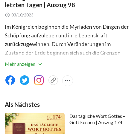
letzten Tagen | Auszug 98
03/10/2023
Im Königreich beginnen die Myriaden von Dingen der
Schöpfung aufzuleben und ihre Lebenskraft
zurückzugewinnen. Durch Veränderungen im
Zustand der Erde beginnen sich auch die Grenzen
zwischen einem Festland und dem anderen zu
Mehr anzeigen
verschieben. Früher habe Ich prophezeit, dass der
Zeitpunkt, wenn Land von Land getrennt ist und
Land sich mit Land vereint, die Zeit sein wird, in der
Ich alle Nationen in Stücke schlagen werde. Zu
Als Nächstes
diesem Zeitpunkt werde Ich die ganze Schöpfung
erneuern und das gesamte Universum neu aufteilen,
Das tägliche Wort Gottes –
wodurch Ich das Universum in Ordnung bringe und
Gott kennen | Auszug 174
das Alte in das Neue umwandeln werde – dies ist