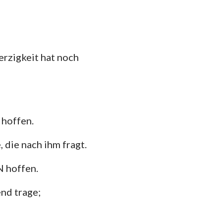
erzigkeit hat noch
 hoffen.
 die nach ihm fragt.
N hoffen.
end trage;