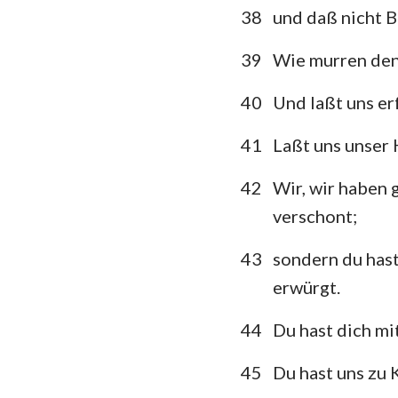
38
und daß nicht 
39
Wie murren denn
40
Und laßt uns e
41
Laßt uns unser
42
Wir, wir haben 
verschont;
43
sondern du hast
erwürgt.
44
Du hast dich mi
45
Du hast uns zu 