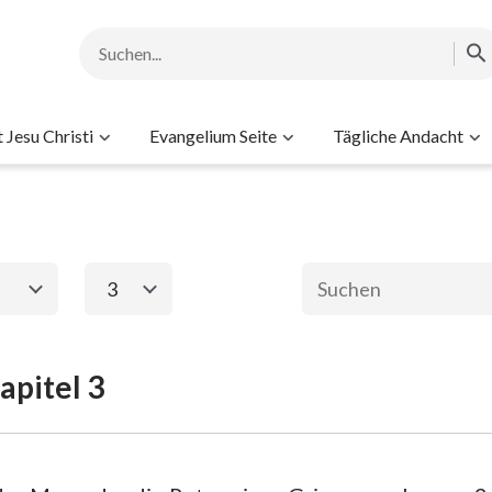
Jesu Christi
Evangelium Seite
Tägliche Andacht
3
1
2
3
4
5
apitel 3
ament
Das neue Testame
2. Mose
Matthäus
Ma