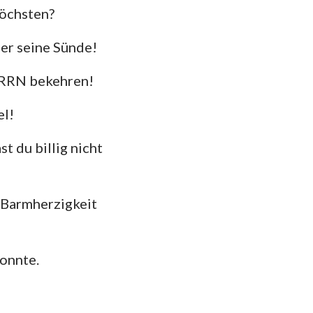
öchsten?
der seine Sünde!
ERRN bekehren!
el!
 du billig nicht
 Barmherzigkeit
konnte.