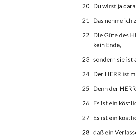
20
Du wirst ja dar
21
Das nehme ich z
22
Die Güte des HE
kein Ende,
23
sondern sie ist
24
Der HERR ist mei
25
Denn der HERR is
26
Es ist ein köst
27
Es ist ein köst
28
daß ein Verlass