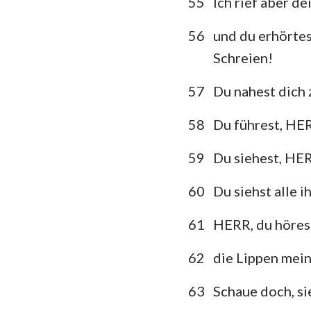
55
Ich rief aber d
56
und du erhörte
Schreien!
57
Du nahest dich z
58
Du führest, HER
59
Du siehest, HER
60
Du siehst alle 
61
HERR, du hörest
62
die Lippen mein
63
Schaue doch, sie