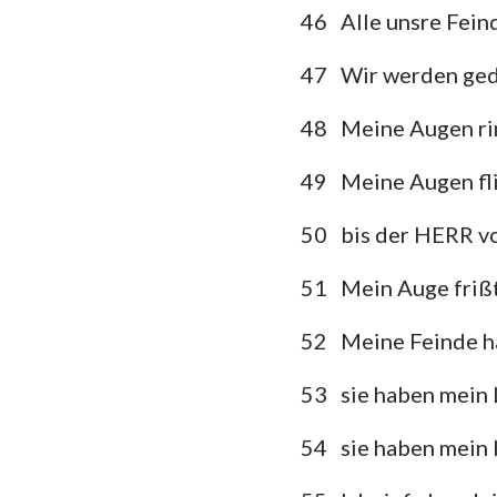
46
Alle unsre Fein
47
Wir werden ged
48
Meine Augen ri
49
Meine Augen fli
50
bis der HERR v
51
Mein Auge frißt
52
Meine Feinde h
53
sie haben mein 
54
sie haben mein 