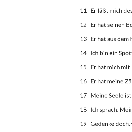
11
Er läßt mich de
Klagelieder
12
Er hat seinen B
Daniel
Joel
13
Er hat aus dem 
Obadja
14
Ich bin ein Spot
Micha
15
Er hat mich mit
Habakuk
16
Er hat meine Zä
Haggai
17
Meine Seele ist
Maleachi
18
Ich sprach: Me
19
Gedenke doch, w