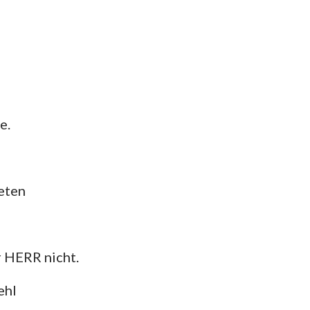
e.
reten
r HERR nicht.
ehl