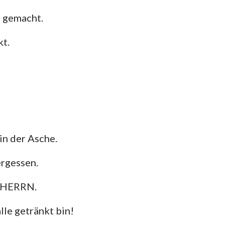
e gemacht.
das
kt.
in der Asche.
ergessen.
n HERRN.
le getränkt bin!