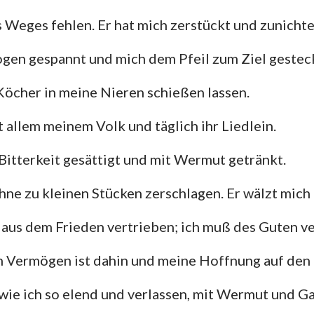
s Weges fehlen. Er hat mich zerstückt und zunicht
Hesekiel
3. Johannes
Ju
ogen gespannt und mich dem Pfeil zum Ziel gestec
Hosea
Offenbarung
Amos
Köcher in meine Nieren schießen lassen.
Jona
t allem meinem Volk und täglich ihr Liedlein.
Nahum
 Bitterkeit gesättigt und mit Wermut getränkt.
Zephanja
hne zu kleinen Stücken zerschlagen. Er wälzt mich 
Sacharja
 aus dem Frieden vertrieben; ich muß des Guten v
in Vermögen ist dahin und meine Hoffnung auf de
ie ich so elend und verlassen, mit Wermut und Gal