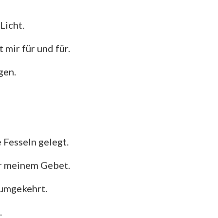
hannes
mer
Licht.
 Korinther
mir für und für.
heser
gen.
losser
 Thessalonicher
 Timotheus
 Fesseln gelegt.
ilemon
or meinem Gebet.
kobus
 umgekehrt.
 Petrus
.
 Johannes