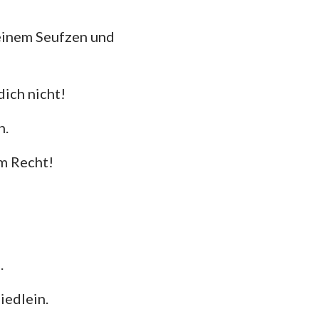
einem Seufzen und
dich nicht!
n.
em Recht!
.
iedlein.