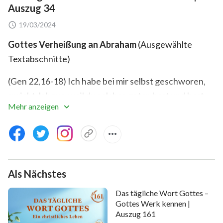
Auszug 34
19/03/2024
Gottes Verheißung an Abraham
(Ausgewählte
Textabschnitte)
(Gen 22,16-18) Ich habe bei mir selbst geschworen,
spricht Jehova, weil du solches getan hast und hast
Mehr anzeigen
deines einzigen Sohnes nicht verschont, daß ich
deinen Samen segnen und mehren will wie die Sterne
am Himmel und wie den Sand am Ufer des Meeres;
und dein Same soll besitzen die Tore seiner Feinde;
und durch deinen Samen sollen alle Völker auf Erden
Als Nächstes
gesegnet werden, darum daß du meiner Stimme
Das tägliche Wort Gottes –
gehorcht hast.
Gottes Werk kennen |
Auszug 161
Dies ist eine ungekürzte Darstellung von Gottes