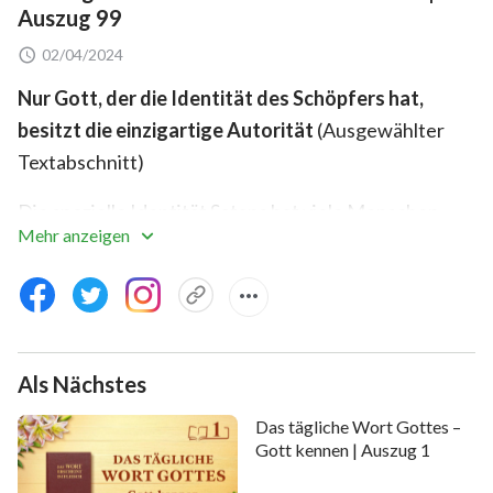
Auszug 99
02/04/2024
Nur Gott, der die Identität des Schöpfers hat,
besitzt die einzigartige Autorität
(Ausgewählter
Textabschnitt)
Die spezielle Identität Satans hat viele Menschen
Mehr anzeigen
veranlasst, ein starkes Interesse an seinen
Erscheinungsformen verschiedener Aspekte
aufzuweisen. Es gibt sogar viele törichte Menschen,
die glauben, dass Satan, so wie Gott, von Autorität
erfüllt ist, weil Satan Wunder zeigen kann und in der
Als Nächstes
Lage ist, Dinge zu tun, die der Menschheit unmöglich
Das tägliche Wort Gottes –
sind. Somit hält die Menschheit zusätzlich zur
Gott kennen | Auszug 1
Anbetung Gottes auch Satan einen Platz in ihrem