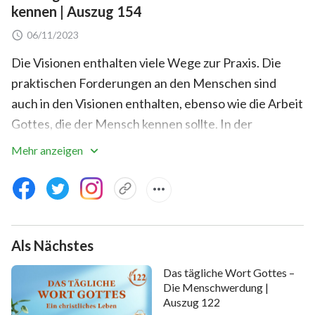
kennen | Auszug 154
06/11/2023
Die Visionen enthalten viele Wege zur Praxis. Die
praktischen Forderungen an den Menschen sind
auch in den Visionen enthalten, ebenso wie die Arbeit
Gottes, die der Mensch kennen sollte. In der
Vergangenheit wurde auf den besonderen oder
Mehr anzeigen
großen Versammlungen, die an verschiedenen Orten
abgehalten wurden, nur über einen Aspekt des
Weges der Praxis gesprochen. Diese Praxis war das,
was während des Zeitalters der Gnade in die Tat
Als Nächstes
umgesetzt werden sollte und hatte so gut wie keine
Beziehung zum Wissen über Gott. Die Vision des
Das tägliche Wort Gottes –
Zeitalters der Gnade war nur die Kreuzigung von
Die Menschwerdung |
Auszug 122
Jesus, und es gab keine größeren Visionen. Der