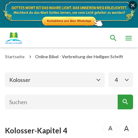
Das alte Testament
Das neue Testament
Matthäus
Markus
Startseite
Online Bibel - Verbreitung der Heiligen Schrift
Lukas
Johannes
Apostelgeschichte
Römer
Kolosser
4
1. Korinther
2. Korinther
Galater
Epheser
Philipper
Kolosser
Kolosser-Kapitel 4
1. Thessalonicher
2. Thessalonicher