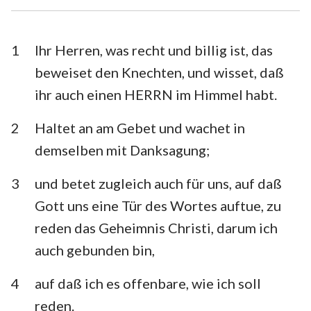
1. Timotheus
2. Timotheus
Titus
Philemon
1
Ihr Herren, was recht und billig ist, das
beweiset den Knechten, und wisset, daß
Hebräer
Jakobus
ihr auch einen HERRN im Himmel habt.
1. Petrus
2. Petrus
2
Haltet an am Gebet und wachet in
1. Johannes
2. Johannes
demselben mit Danksagung;
3. Johannes
Judas
3
und betet zugleich auch für uns, auf daß
Offenbarung
Gott uns eine Tür des Wortes auftue, zu
reden das Geheimnis Christi, darum ich
auch gebunden bin,
4
auf daß ich es offenbare, wie ich soll
reden.