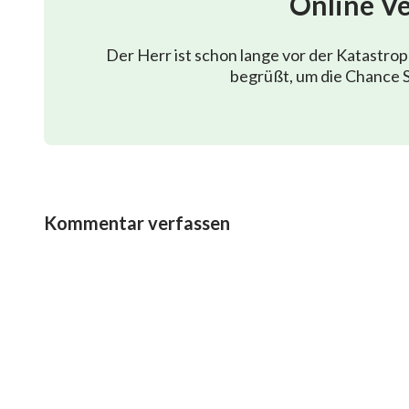
Online V
Deine Worte führen mein Herz,
Der Herr ist schon lange vor der Katastro
und ich folge Deinen Schritten.
begrüßt, um die Chance S
Ich werde Deinen Willen verwirklichen,
Dich zufriedenzustellen, gibt mir das beste Gefühl.
Du hast mich an einen besseren Ort gebracht,
Kommentar verfassen
ein Reich mit nur Dir und mir.
Keine Sorgen können hereintreten.
Deine Worte reinigen meine Verdorbenheit,
sie haben mein Herz erfüllt.