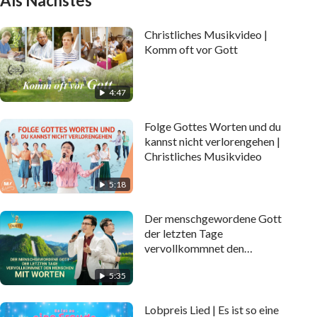
Als Nächstes
Christliches Musikvideo |
Komm oft vor Gott
4:47
Folge Gottes Worten und du
kannst nicht verlorengehen |
Christliches Musikvideo
5:18
Der menschgewordene Gott
der letzten Tage
vervollkommnet den
Menschen mit Worten |
5:35
Christliches Musikvideo
Lobpreis Lied | Es ist so eine