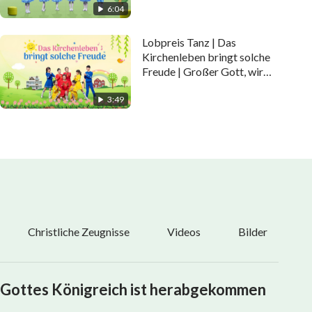
6:04
Lobpreis Tanz | Das
Kirchenleben bringt solche
Freude | Großer Gott, wir
loben Dich
3:49
Christliche Zeugnisse
Videos
Bilder
Gottes Königreich ist herabgekommen