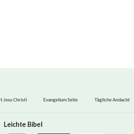
.
 Jesu Christi
Evangelium Seite
Tägliche Andacht
h.
ch.
Leichte Bibel
tfernen,