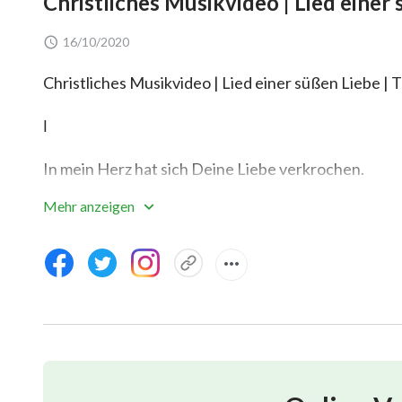
Christliches Musikvideo | Lied einer
16/10/2020
Christliches Musikvideo | Lied einer süßen Liebe | 
Ⅰ
In mein Herz hat sich Deine Liebe verkrochen.
Mehr anzeigen
Sie bringt mich Dir näher auf die süßeste Art.
Im Dienst Deines Herzens zu arbeiten,
ließ meines ein Besseres sein.
Ich diene Dir mit Herz und Verstand,
nichts anderes möchte ich erreichen.