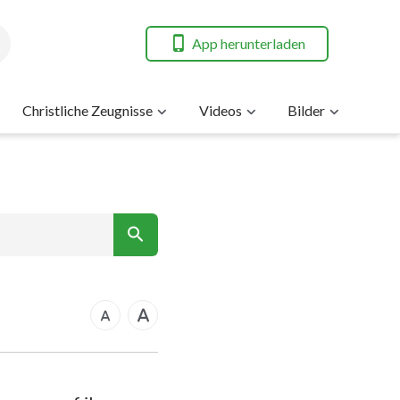
App herunterladen
Christliche Zeugnisse
Videos
Bilder
7
nt
rkus