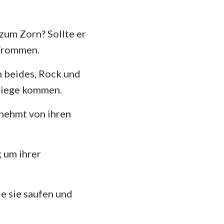
das
 zum Zorn? Sollte er
 Frommen.
n beides, Rock und
Kriege kommen.
 nehmt von ihren
; um ihrer
ie sie saufen und