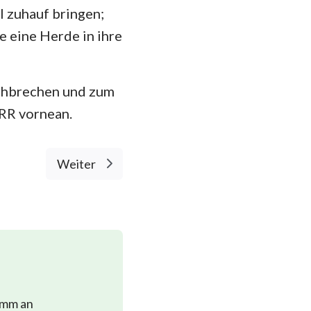
el zuhauf bringen;
ie eine Herde in ihre
rchbrechen und zum
ERR vornean.
Weiter
imm an