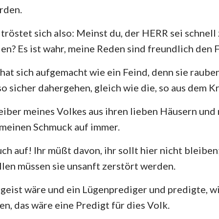
rden.
Hesekiel
3. Johannes
Ju
tröstet sich also: Meinst du, der HERR sei schnell
Hosea
Offenbarung
len? Es ist wahr, meine Reden sind freundlich den
Amos
hat sich aufgemacht wie ein Feind, denn sie raube
Jona
so sicher dahergehen, gleich wie die, so aus dem 
Nahum
Weiber meines Volkes aus ihren lieben Häusern und
 meinen Schmuck auf immer.
Zephanja
Sacharja
h auf! Ihr müßt davon, ihr sollt hier nicht bleiben
llen müssen sie unsanft zerstört werden.
rgeist wäre und ein Lügenprediger und predigte, w
en, das wäre eine Predigt für dies Volk.