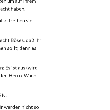
ken um auf ihrem
hannes
 Macht haben.
mer
lso treiben sie
 Korinther
heser
echt Böses, daß ihr
losser
en sollt; denn es
 Thessalonicher
 Timotheus
 Es ist aus (wird
emden Herrn. Wann
ilemon
kobus
RN.
 Petrus
wir werden nicht so
 Johannes