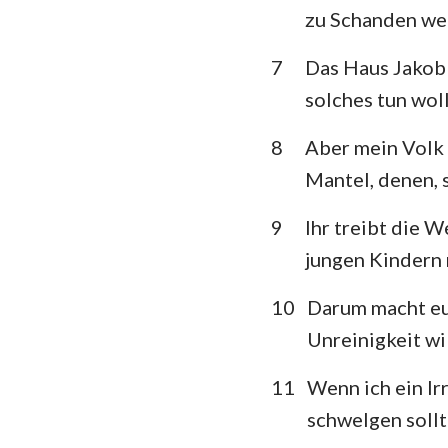
zu Schanden we
Klagelieder
7
Das Haus Jakob 
Daniel
solches tun wol
Joel
8
Aber mein Volk 
Obadja
Mantel, denen, 
Micha
9
Ihr treibt die 
jungen Kindern
Habakuk
Haggai
10
Darum macht euc
Unreinigkeit wi
Maleachi
11
Wenn ich ein Ir
schwelgen sollt