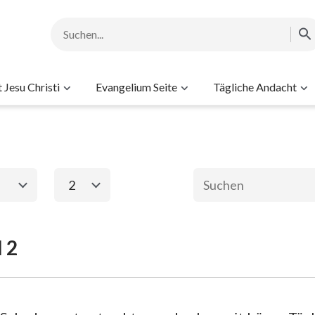
Jesu Christi
Evangelium Seite
Tägliche Andacht
2
1
2
3
4
5
6
 2
ament
Das neue Testame
2. Mose
Matthäus
Ma