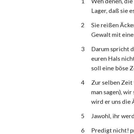
1
Weh denen, die 
3. Mose
Lager, daß sie e
5. Mose
2
Sie reißen Äcker
Richter
Gewalt mit eine
1.Samuel
3
Darum spricht d
1.Könige
euren Hals nicht
1. Chronik
soll eine böse Z
Esra
4
Zur selben Zeit
man sagen), wir
Esther
wird er uns die
Psalm
5
Jawohl, ihr wer
Prediger
6
Predigt nicht! p
Jesaja