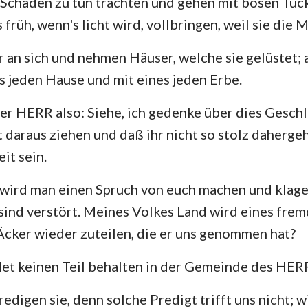
Schaden zu tun trachten und gehen mit bösen Tüc
4. Mose
Lukas
Jo
s früh, wenn's licht wird, vollbringen, weil sie die
Josua
Apostelgeschichte
Rö
 an sich und nehmen Häuser, welche sie gelüstet; a
Rut
1. Korinther
2.
s jeden Hause und mit eines jeden Erbe.
2.Samuel
Galater
Ep
er HERR also: Siehe, ich gedenke über dies Geschl
2.Könige
Philipper
Ko
 daraus ziehen und daß ihr nicht so stolz dahergeh
2. Chronik
1. Thessalonicher
2.
eit sein.
Nehemia
1. Timotheus
2.
 wird man einen Spruch von euch machen und klagen:
 sind verstört. Meines Volkes Land wird eines fr
Hiob
Titus
Ph
 Äcker wieder zuteilen, die er uns genommen hat?
Sprüche
Hebräer
Ja
det keinen Teil behalten in der Gemeinde des HER
Hohelied
1. Petrus
2.
redigen sie, denn solche Predigt trifft uns nicht; 
Jeremia
1. Johannes
2.