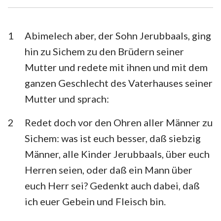
Esra
Nehemia
Esther
Hiob
1
Abimelech aber, der Sohn Jerubbaals, ging
hin zu Sichem zu den Brüdern seiner
Psalm
Sprüche
Mutter und redete mit ihnen und mit dem
Prediger
Hohelied
ganzen Geschlecht des Vaterhauses seiner
Mutter und sprach:
Jesaja
Jeremia
Klagelieder
Hesekiel
2
Redet doch vor den Ohren aller Männer zu
Sichem: was ist euch besser, daß siebzig
Daniel
Hosea
Männer, alle Kinder Jerubbaals, über euch
Joel
Amos
Herren seien, oder daß ein Mann über
euch Herr sei? Gedenkt auch dabei, daß
Obadja
Jona
ich euer Gebein und Fleisch bin.
Micha
Nahum