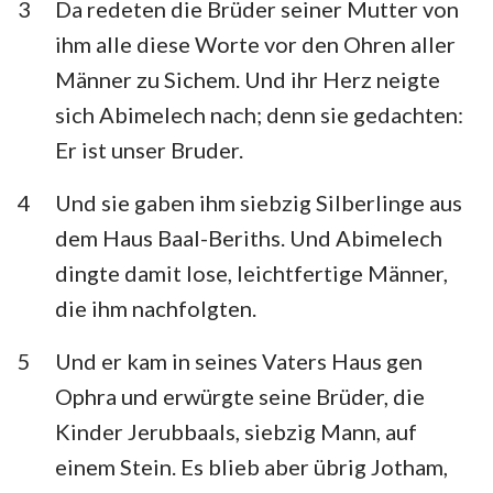
3
Da redeten die Brüder seiner Mutter von
Habakuk
Zephanja
ihm alle diese Worte vor den Ohren aller
Haggai
Sacharja
Männer zu Sichem. Und ihr Herz neigte
sich Abimelech nach; denn sie gedachten:
Maleachi
Er ist unser Bruder.
4
Und sie gaben ihm siebzig Silberlinge aus
dem Haus Baal-Beriths. Und Abimelech
dingte damit lose, leichtfertige Männer,
die ihm nachfolgten.
5
Und er kam in seines Vaters Haus gen
Ophra und erwürgte seine Brüder, die
Kinder Jerubbaals, siebzig Mann, auf
einem Stein. Es blieb aber übrig Jotham,