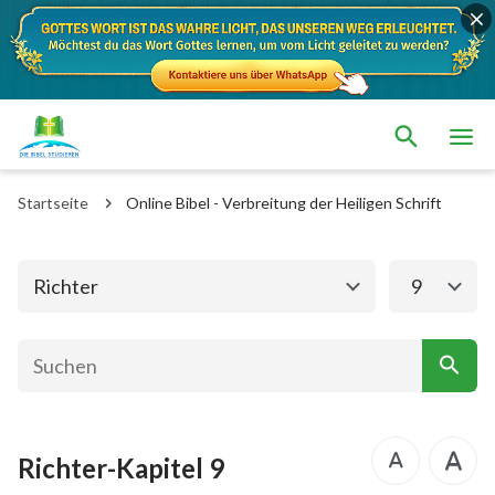
Das alte Testament
Das neue Testament
1. Mose
2. Mose
Startseite
Online Bibel - Verbreitung der Heiligen Schrift
3. Mose
4. Mose
5. Mose
Josua
Richter
9
Richter
Rut
1.Samuel
2.Samuel
1.Könige
2.Könige
Richter-Kapitel 9
1. Chronik
2. Chronik