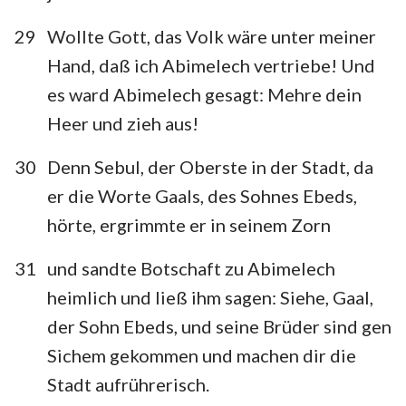
29
Wollte Gott, das Volk wäre unter meiner
1
2
3
4
5
6
7
Hand, daß ich Abimelech vertriebe! Und
8
9
10
11
12
13
14
es ward Abimelech gesagt: Mehre dein
15
16
17
18
19
20
21
Heer und zieh aus!
30
Denn Sebul, der Oberste in der Stadt, da
er die Worte Gaals, des Sohnes Ebeds,
hörte, ergrimmte er in seinem Zorn
31
und sandte Botschaft zu Abimelech
heimlich und ließ ihm sagen: Siehe, Gaal,
der Sohn Ebeds, und seine Brüder sind gen
Sichem gekommen und machen dir die
Stadt aufrührerisch.