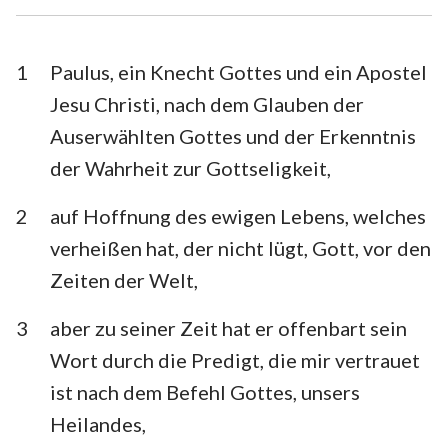
1. Timotheus
2. Timotheus
Titus
Philemon
1
Paulus, ein Knecht Gottes und ein Apostel
Jesu Christi, nach dem Glauben der
Hebräer
Jakobus
Auserwählten Gottes und der Erkenntnis
1. Petrus
2. Petrus
der Wahrheit zur Gottseligkeit,
1. Johannes
2. Johannes
2
auf Hoffnung des ewigen Lebens, welches
3. Johannes
Judas
verheißen hat, der nicht lügt, Gott, vor den
Zeiten der Welt,
Offenbarung
3
aber zu seiner Zeit hat er offenbart sein
Wort durch die Predigt, die mir vertrauet
ist nach dem Befehl Gottes, unsers
Heilandes,