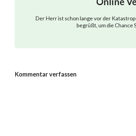
Online V
Warum nur sind sie so kalt und gleichgültig?
Der Herr ist schon lange vor der Katastro
Warum nur ist die Erde mit „Leichen“ bedeckt?
begrüßt, um die Chance S
Sieht so die Welt aus, die Gott dem Menschen schu
Warum, wenn Er so viel an Reichtum gibt,
gibt man Ihm nur leere Hände?
Kommentar verfassen
Warum nur schätzt der Mensch denn nicht die Wor
Warum weist der Mensch denn nur die Worte aus 
Gott verdammt nicht; Er will sie nur beruhigen
und sie zum Werk der Selbstbetrachtung bringen.