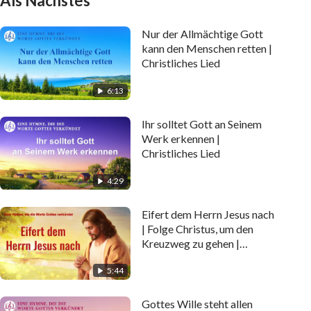
Als Nächstes
Nur der Allmächtige Gott
kann den Menschen retten |
Christliches Lied
6:13
Ihr solltet Gott an Seinem
Werk erkennen |
Christliches Lied
4:29
Eifert dem Herrn Jesus nach
| Folge Christus, um den
Kreuzweg zu gehen |
christliches Lied
5:44
Gottes Wille steht allen