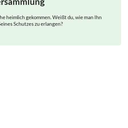
ersammlung
phe heimlich gekommen. Weißt du, wie man Ihn
eines Schutzes zu erlangen?
f?
te aus Gottes Mund?
Gottes Mund zurück?