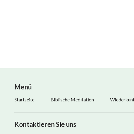
II
Gott schuf alle Dinge, erschuf den Menschen,
und heute kam Er zu den Menschen,
doch die wehren sich und rächen sich.
Hilft Gottes Werk dem Menschen denn nicht?
Kann Er ihn nicht zufrieden stellen?
Menü
Warum nur liebt der Mensch Gott nicht wahrhaftig
Startseite
Biblische Meditation
Wiederkunft
Warum nur tritt er niemals vor Ihn hin?
Kann es sein, dass all Seine Worte vergebens waren
Kontaktieren Sie uns
Verschwanden sie wie die Wärme aus dem Wasser?