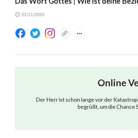
Das Wort Gottes | Wie ist deine Bez
01/11/2020
Online V
Der Herr ist schon lange vor der Katastro
begrüßt, um die Chance S