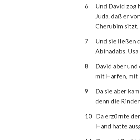
6
Und David zog hi
Klagelieder
Juda, daß er vo
Cherubim sitzt,
Daniel
Joel
7
Und sie ließen
Abinadabs. Usa 
Obadja
8
David aber und 
Micha
mit Harfen, mit
Habakuk
9
Da sie aber kam
Haggai
denn die Rinder 
Maleachi
10
Da erzürnte der
Hand hatte ausg