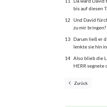
11
Da ward David t
bis auf diesen T
12
Und David fürch
zu mir bringen?
13
Darum ließ er d
lenkte sie hin 
14
Also blieb die
HERR segnete d
Zurück