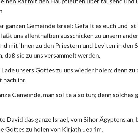
 einen Rat mit den Hauptleuten über tausend und 
4. Mose
Lukas
Jo
n
29
Josua
Apostelgeschichte
Rö
er ganzen Gemeinde Israel: Gefällt es euch und is
Rut
1. Korinther
2.
 laßt uns allenthalben ausschicken zu unsern ander
2.Samuel
Galater
Ep
nd mit ihnen zu den Priestern und Leviten in den S
, daß sie zu uns versammelt werden,
2.Könige
Philipper
Ko
2. Chronik
1. Thessalonicher
2.
e Lade unsers Gottes zu uns wieder holen; denn zu 
t nach ihr.
Nehemia
1. Timotheus
2.
anze Gemeinde, man sollte also tun; denn solches g
Hiob
Titus
Ph
Sprüche
Hebräer
Ja
e David das ganze Israel, vom Sihor Ägyptens an,
Hohelied
1. Petrus
2.
e Gottes zu holen von Kirjath-Jearim.
Jeremia
1. Johannes
2.