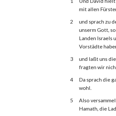
1
Und David hielt
3. Mose
mit allen Fürste
5. Mose
2
und sprach zu d
Richter
unserm Gott, so
1.Samuel
Landen Israels u
Vorstädte haben
1.Könige
1. Chronik
3
und laßt uns di
fragten wir nich
Esra
4
Da sprach die g
Esther
wohl.
Psalm
5
Also versammelt
Prediger
Hamath, die Lad
Jesaja