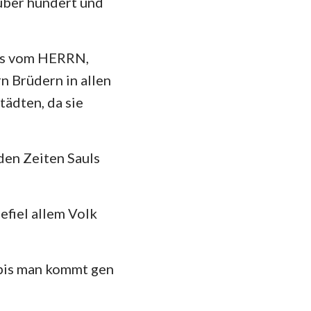
über hundert und
hannes
mer
t's vom HERRN,
 Korinther
n Brüdern in allen
heser
tädten, da sie
losser
 Thessalonicher
den Zeiten Sauls
 Timotheus
efiel allem Volk
ilemon
kobus
 bis man kommt gen
 Petrus
 Johannes