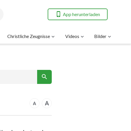
App herunterladen
Christliche Zeugnisse
Videos
Bilder
7
nt
14
21
rkus
28