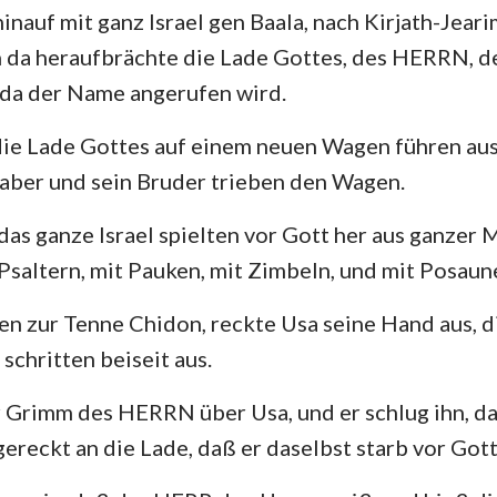
nauf mit ganz Israel gen Baala, nach Kirjath-Jearim
Hesekiel
3. Johannes
Ju
n da heraufbrächte die Lade Gottes, des HERRN, d
 da der Name angerufen wird.
Hosea
Offenbarung
Amos
 die Lade Gottes auf einem neuen Wagen führen a
aber und sein Bruder trieben den Wagen.
Jona
das ganze Israel spielten vor Gott her aus ganzer 
Nahum
 Psaltern, mit Pauken, mit Zimbeln, und mit Posaun
Zephanja
en zur Tenne Chidon, reckte Usa seine Hand aus, di
Sacharja
schritten beiseit aus.
 Grimm des HERRN über Usa, und er schlug ihn, d
ereckt an die Lade, daß er daselbst starb vor Gott