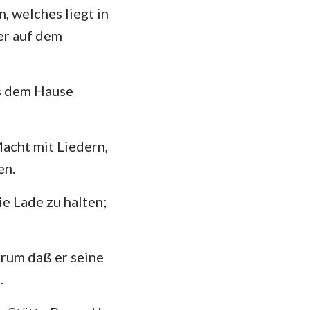
, welches liegt in
das
er auf dem
us dem Hause
Macht mit Liedern,
en.
e Lade zu halten;
arum daß er seine
.