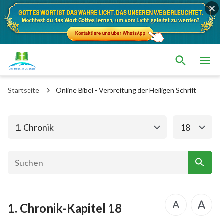
Das alte Testament
Das neue Testament
1. Mose
2. Mose
Startseite
Online Bibel - Verbreitung der Heiligen Schrift
3. Mose
4. Mose
5. Mose
Josua
1. Chronik
18
Richter
Rut
1.Samuel
2.Samuel
1.Könige
2.Könige
1. Chronik-Kapitel 18
1. Chronik
2. Chronik