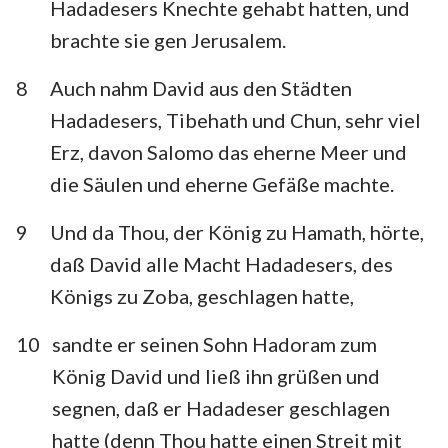
Hadadesers Knechte gehabt hatten, und
brachte sie gen Jerusalem.
8
Auch nahm David aus den Städten
Hadadesers, Tibehath und Chun, sehr viel
Erz, davon Salomo das eherne Meer und
die Säulen und eherne Gefäße machte.
9
Und da Thou, der König zu Hamath, hörte,
daß David alle Macht Hadadesers, des
Königs zu Zoba, geschlagen hatte,
10
sandte er seinen Sohn Hadoram zum
König David und ließ ihn grüßen und
1
2
3
4
5
6
7
segnen, daß er Hadadeser geschlagen
8
9
10
11
12
13
14
hatte (denn Thou hatte einen Streit mit