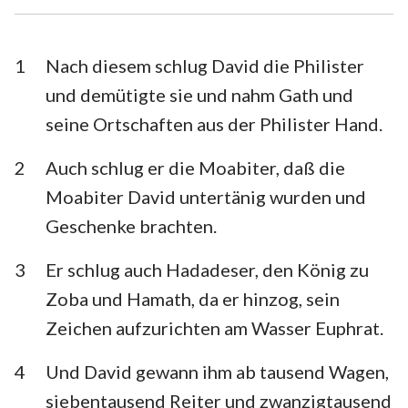
Esra
Nehemia
Esther
Hiob
1
Nach diesem schlug David die Philister
und demütigte sie und nahm Gath und
Psalm
Sprüche
seine Ortschaften aus der Philister Hand.
Prediger
Hohelied
2
Auch schlug er die Moabiter, daß die
Jesaja
Jeremia
Moabiter David untertänig wurden und
Klagelieder
Hesekiel
Geschenke brachten.
Daniel
Hosea
3
Er schlug auch Hadadeser, den König zu
Zoba und Hamath, da er hinzog, sein
Joel
Amos
Zeichen aufzurichten am Wasser Euphrat.
Obadja
Jona
4
Und David gewann ihm ab tausend Wagen,
Micha
Nahum
siebentausend Reiter und zwanzigtausend