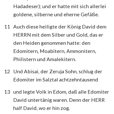
15
16
17
18
19
20
21
Hadadeser); und er hatte mit sich allerlei
22
23
24
25
26
27
28
goldene, silberne und eherne Gefäße.
29
11
Auch diese heiligte der König David dem
HERRN mit dem Silber und Gold, das er
den Heiden genommen hatte: den
Edomitern, Moabitern, Ammonitern,
Philistern und Amalekitern.
12
Und Abisai, der Zeruja Sohn, schlug der
Edomiter im Salztal achtzehntausend
13
und legte Volk in Edom, daß alle Edomiter
David untertänig waren. Denn der HERR
half David, wo er hin zog.