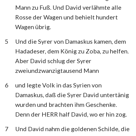
Habakuk
Zephanja
Mann zu Fuß. Und David verlähmte alle
Rosse der Wagen und behielt hundert
Haggai
Sacharja
Wagen übrig.
Maleachi
5
Und die Syrer von Damaskus kamen, dem
Hadadeser, dem König zu Zoba, zu helfen.
Aber David schlug der Syrer
zweiundzwanzigtausend Mann
6
und legte Volk in das Syrien von
Damaskus, daß die Syrer David untertänig
wurden und brachten ihm Geschenke.
Denn der HERR half David, wo er hin zog.
7
Und David nahm die goldenen Schilde, die