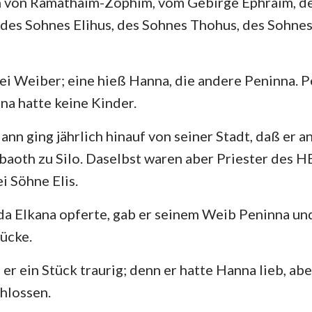
 von Ramathaim-Zophim, vom Gebirge Ephraim, der
4. Mose
Lukas
Jo
des Sohnes Elihus, des Sohnes Thohus, des Sohnes
29
30
31
Josua
Apostelgeschichte
Rö
Rut
1. Korinther
2.
ei Weiber; eine hieß Hanna, die andere Peninna. P
2.Samuel
Galater
Ep
na hatte keine Kinder.
2.Könige
Philipper
Ko
nn ging jährlich hinauf von seiner Stadt, daß er 
2. Chronik
1. Thessalonicher
2.
oth zu Silo. Daselbst waren aber Priester des 
i Söhne Elis.
Nehemia
1. Timotheus
2.
da Elkana opferte, gab er seinem Weib Peninna un
Hiob
Titus
Ph
ücke.
Sprüche
Hebräer
Ja
er ein Stück traurig; denn er hatte Hanna lieb, ab
Hohelied
1. Petrus
2.
chlossen.
Jeremia
1. Johannes
2.