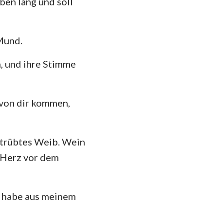
ben lang und soll
Mund.
h, und ihre Stimme
 von dir kommen,
betrübtes Weib. Wein
 Herz vor dem
h habe aus meinem