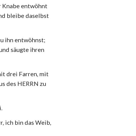
er Knabe entwöhnt
nd bleibe daselbst
 du ihn entwöhnst;
und säugte ihren
it drei Farren, mit
aus des HERRN zu
.
r, ich bin das Weib,