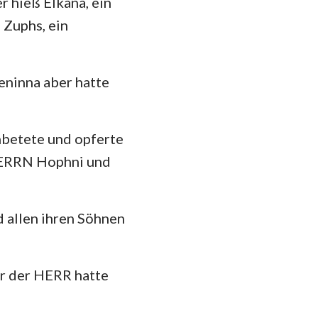
 hieß Elkana, ein
hannes
 Zuphs, ein
mer
 Korinther
eninna aber hatte
heser
losser
anbetete und opferte
 Thessalonicher
HERRN Hophni und
 Timotheus
d allen ihren Söhnen
ilemon
kobus
er der HERR hatte
 Petrus
 Johannes