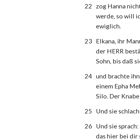
22
zog Hanna nicht
werde, so will 
ewiglich.
23
Elkana, ihr Mann
der HERR bestät
Sohn, bis daß s
24
und brachte ihn 
einem Epha Meh
Silo. Der Knabe
25
Und sie schlach
26
Und sie sprach:
das hier bei di