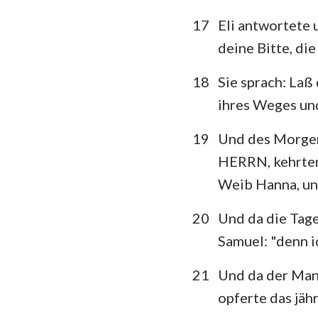
17
Eli antwortete 
deine Bitte, di
18
Sie sprach: Laß
ihres Weges und
19
Und des Morgens
HERRN, kehrten
Weib Hanna, un
20
Und da die Tag
Samuel: "denn 
21
Und da der Man
opferte das jäh