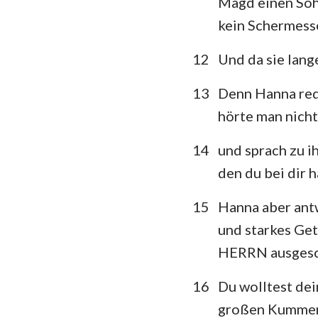
Magd einen Sohn
kein Schermess
12
Und da sie lang
13
Denn Hanna rede
hörte man nicht.
14
und sprach zu i
den du bei dir h
15
Hanna aber antw
und starkes Get
HERRN ausgesc
16
Du wolltest dei
großen Kummer 