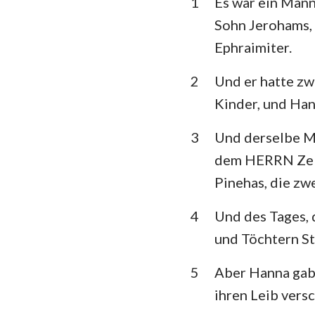
1
Es war ein Mann
3. Mose
Sohn Jerohams, 
5. Mose
Ephraimiter.
Richter
2
Und er hatte zw
1.Samuel
Kinder, und Han
1.Könige
3
Und derselbe Ma
1. Chronik
dem HERRN Zeba
Pinehas, die zwe
Esra
4
Und des Tages, 
Esther
und Töchtern St
Psalm
5
Aber Hanna gab 
Prediger
ihren Leib vers
Jesaja