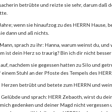
acherin betrübte und reizte sie sehr, darum daß 
Hesekiel
3. Johannes
Ju
tte.
Hosea
Offenbarung
e Jahre; wenn sie hinaufzog zu des HERRN Hause, be
Amos
sie dann und aß nichts.
Jona
r Mann, sprach zu ihr: Hanna, warum weinst du, und
m ist dein Herz so traurig? Bin ich dir nicht bess
Nahum
auf, nachdem sie gegessen hatten zu Silo und getru
Zephanja
uf einem Stuhl an der Pfoste des Tempels des HERR
Sacharja
n Herzen betrübt und betete zum HERRN und wein
n Gelübde und sprach: HERR Zebaoth, wirst du de
 mich gedenken und deiner Magd nicht vergessen u