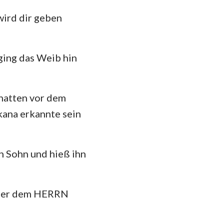
wird dir geben
ging das Weib hin
 hatten vor dem
ana erkannte sein
n Sohn und hieß ihn
ß er dem HERRN