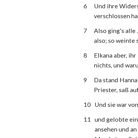
6
Und ihre Widers
Klagelieder
verschlossen ha
Daniel
7
Also ging's all
Joel
also; so weinte 
Obadja
8
Elkana aber, ih
nichts, und waru
Micha
9
Da stand Hanna 
Habakuk
Priester, saß a
Haggai
10
Und sie war vo
Maleachi
11
und gelobte ei
ansehen und an