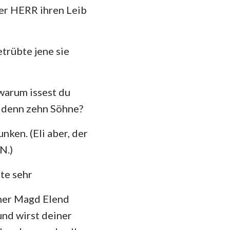
der HERR ihren Leib
das
trübte jene sie
 warum issest du
er denn zehn Söhne?
nken. (Eli aber, der
N.)
te sehr
iner Magd Elend
nd wirst deiner