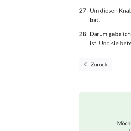
27
Um diesen Knabe
bat.
28
Darum gebe ich
ist. Und sie be
Zurück
Möcht
u