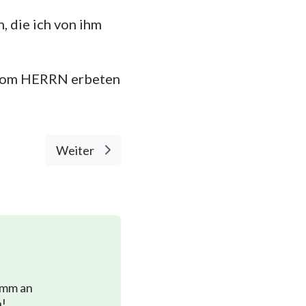
 die ich von ihm
 vom HERRN erbeten
Weiter
imm an
n!