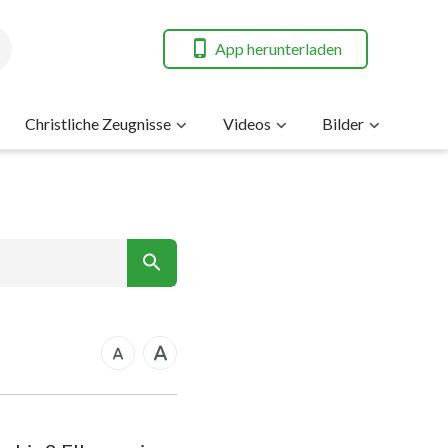
App herunterladen
Christliche Zeugnisse
Videos
Bilder
7
nt
14
21
rkus
28