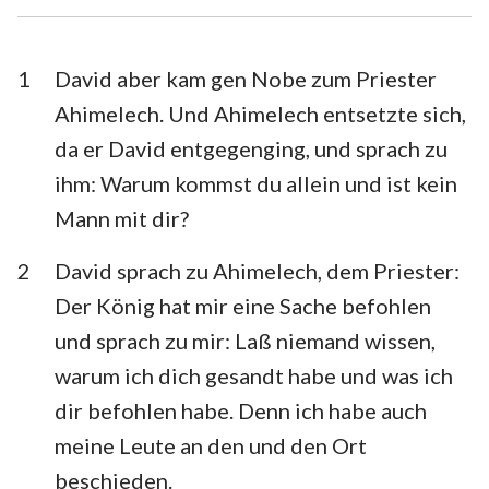
Esra
Nehemia
Esther
Hiob
1
David aber kam gen Nobe zum Priester
Ahimelech. Und Ahimelech entsetzte sich,
Psalm
Sprüche
da er David entgegenging, und sprach zu
Prediger
Hohelied
ihm: Warum kommst du allein und ist kein
Mann mit dir?
Jesaja
Jeremia
Klagelieder
Hesekiel
2
David sprach zu Ahimelech, dem Priester:
Der König hat mir eine Sache befohlen
Daniel
Hosea
und sprach zu mir: Laß niemand wissen,
Joel
Amos
warum ich dich gesandt habe und was ich
dir befohlen habe. Denn ich habe auch
Obadja
Jona
meine Leute an den und den Ort
Micha
Nahum
beschieden.