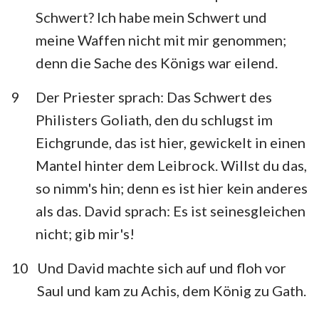
Schwert? Ich habe mein Schwert und
1
2
3
4
5
6
7
meine Waffen nicht mit mir genommen;
8
9
10
11
12
13
14
denn die Sache des Königs war eilend.
15
16
17
18
19
20
21
9
Der Priester sprach: Das Schwert des
22
23
24
25
26
27
28
Philisters Goliath, den du schlugst im
Eichgrunde, das ist hier, gewickelt in einen
29
30
31
Mantel hinter dem Leibrock. Willst du das,
so nimm's hin; denn es ist hier kein anderes
als das. David sprach: Es ist seinesgleichen
nicht; gib mir's!
10
Und David machte sich auf und floh vor
Saul und kam zu Achis, dem König zu Gath.