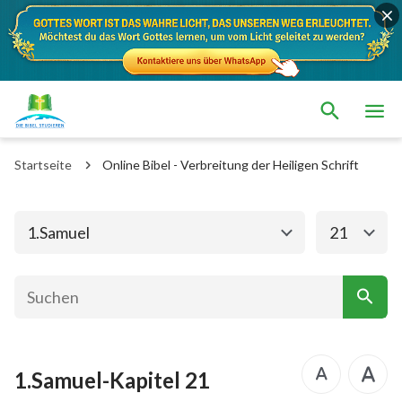
Das alte Testament
Das neue Testament
1. Mose
2. Mose
Startseite
Online Bibel - Verbreitung der Heiligen Schrift
3. Mose
4. Mose
5. Mose
Josua
1.Samuel
21
Richter
Rut
1.Samuel
2.Samuel
1.Könige
2.Könige
1.Samuel-Kapitel 21
1. Chronik
2. Chronik