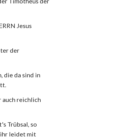
uder Timotheus der
hannes
mer
HERRN Jesus
 Korinther
heser
ter der
losser
 Thessalonicher
, die da sind in
 Timotheus
tt.
ilemon
 auch reichlich
kobus
 Petrus
's Trübsal, so
ihr leidet mit
 Johannes