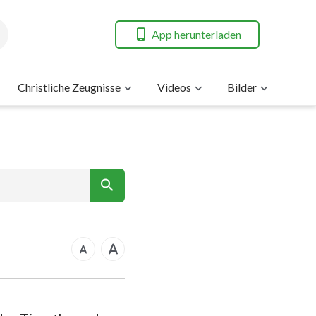
App herunterladen
Christliche Zeugnisse
Videos
Bilder
7
nt
rkus