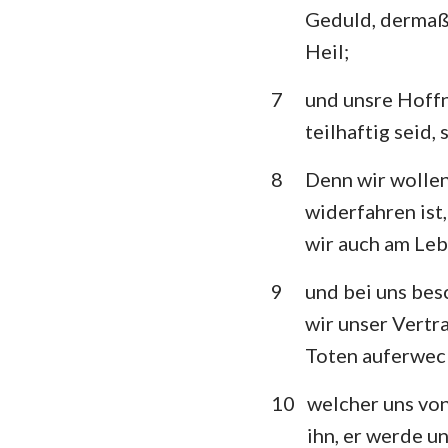
Geduld, dermaßen
Klagelieder
Heil;
Daniel
7
und unsre Hoffnu
Joel
teilhaftig seid,
Obadja
8
Denn wir wollen 
widerfahren ist
Micha
wir auch am Le
Habakuk
9
und bei uns bes
Haggai
wir unser Vertra
Maleachi
Toten auferwec
10
welcher uns von
ihn, er werde un