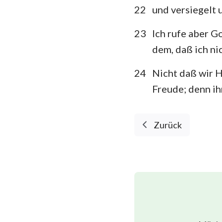
22
und versiegelt 
23
Ich rufe aber G
dem, daß ich n
24
Nicht daß wir H
Freude; denn ih
Zurück