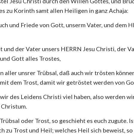
stel Jesu Christi durch den Willen Gottes, und Br
4. Mose
Lukas
Jo
 zu Korinth samt allen Heiligen in ganz Achaja:
Josua
Apostelgeschichte
Rö
uch und Friede von Gott, unserm Vater, und dem 
Rut
1. Korinther
2.
2.Samuel
Galater
Ep
t und der Vater unsers HERRN Jesu Christi, der Va
2.Könige
Philipper
Ko
und Gott alles Trostes,
2. Chronik
1. Thessalonicher
2.
in aller unsrer Trübsal, daß auch wir trösten können
Nehemia
1. Timotheus
2.
, mit dem Trost, damit wir getröstet werden von Go
Hiob
Titus
Ph
wir des Leidens Christi viel haben, also werden wir
 Christum.
Sprüche
Hebräer
Ja
Hohelied
1. Petrus
2.
rübsal oder Trost, so geschieht es euch zugute. Ist
h zu Trost und Heil; welches Heil sich beweist, so 
Jeremia
1. Johannes
2.