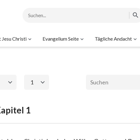
Jesu Christi
Evangelium Seite
Tägliche Andacht
1
1
2
3
4
5
6
apitel 1
ament
Das neue Testame
8
9
10
11
12
13
2. Mose
Matthäus
Ma