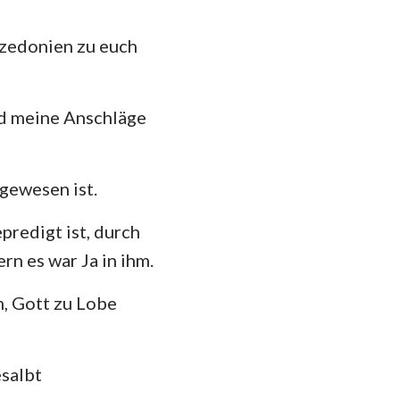
zedonien zu euch
ind meine Anschläge
 gewesen ist.
predigt ist, durch
rn es war Ja in ihm.
m, Gott zu Lobe
esalbt