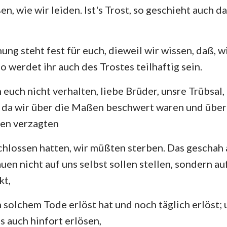
, wie wir leiden. Ist's Trost, so geschieht auch d
Hesekiel
3. Johannes
Ju
Hosea
Offenbarung
ng steht fest für euch, dieweil wir wissen, daß, w
Amos
 so werdet ihr auch des Trostes teilhaftig sein.
Jona
euch nicht verhalten, liebe Brüder, unsre Trübsal, 
, da wir über die Maßen beschwert waren und über
Nahum
ben verzagten
Zephanja
chlossen hatten, wir müßten sterben. Das geschah
Sacharja
uen nicht auf uns selbst sollen stellen, sondern au
kt,
 solchem Tode erlöst hat und noch täglich erlöst; 
s auch hinfort erlösen,