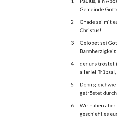
1
Paulus, ein Apo
3. Mose
Gemeinde Gottes
5. Mose
2
Gnade sei mit e
Richter
Christus!
1.Samuel
3
Gelobet sei Got
1.Könige
Barmherzigkeit 
1. Chronik
4
der uns tröstet 
Esra
allerlei Trübsal
Esther
5
Denn gleichwie 
getröstet durch
Psalm
Prediger
6
Wir haben aber T
geschieht es euc
Jesaja