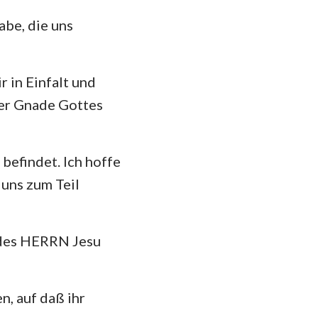
abe, die uns
 in Einfalt und
 der Gnade Gottes
 befindet. Ich hoffe
 uns zum Teil
f des HERRN Jesu
n, auf daß ihr