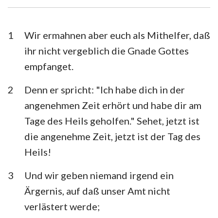
1. Timotheus
2. Timotheus
Titus
Philemon
1
Wir ermahnen aber euch als Mithelfer, daß
ihr nicht vergeblich die Gnade Gottes
Hebräer
Jakobus
empfanget.
1. Petrus
2. Petrus
2
Denn er spricht: "Ich habe dich in der
1. Johannes
2. Johannes
angenehmen Zeit erhört und habe dir am
3. Johannes
Judas
Tage des Heils geholfen." Sehet, jetzt ist
die angenehme Zeit, jetzt ist der Tag des
Offenbarung
Heils!
3
Und wir geben niemand irgend ein
Ärgernis, auf daß unser Amt nicht
verlästert werde;