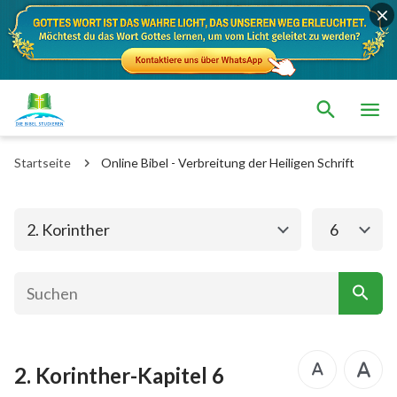
Das alte Testament
Das neue Testament
Matthäus
Markus
Startseite
Online Bibel - Verbreitung der Heiligen Schrift
Lukas
Johannes
Apostelgeschichte
Römer
2. Korinther
6
1. Korinther
2. Korinther
Galater
Epheser
Philipper
Kolosser
2. Korinther-Kapitel 6
1. Thessalonicher
2. Thessalonicher