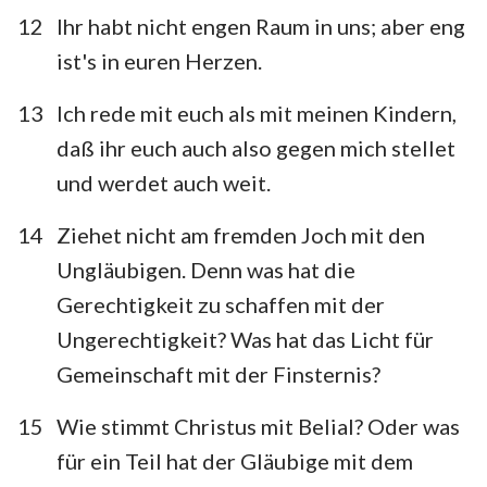
1
2
3
4
5
6
7
12
Ihr habt nicht engen Raum in uns; aber eng
ist's in euren Herzen.
8
9
10
11
12
13
13
Ich rede mit euch als mit meinen Kindern,
daß ihr euch auch also gegen mich stellet
und werdet auch weit.
14
Ziehet nicht am fremden Joch mit den
Ungläubigen. Denn was hat die
Gerechtigkeit zu schaffen mit der
Ungerechtigkeit? Was hat das Licht für
Gemeinschaft mit der Finsternis?
15
Wie stimmt Christus mit Belial? Oder was
für ein Teil hat der Gläubige mit dem