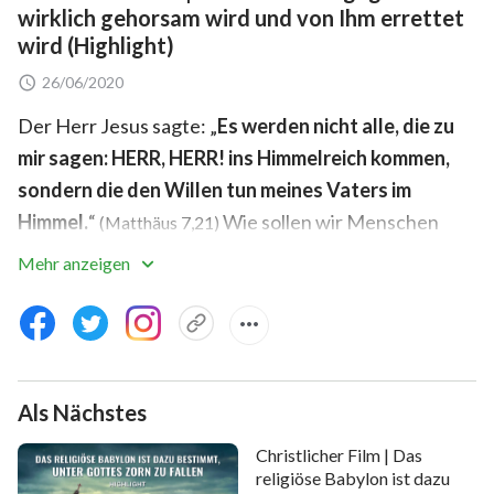
wirklich gehorsam wird und von Ihm errettet
wird (Highlight)
26/06/2020
Der Herr Jesus sagte: „
Es werden nicht alle, die zu
mir sagen: HERR, HERR! ins Himmelreich kommen,
sondern die den Willen tun meines Vaters im
Himmel.
“
Wie sollen wir Menschen
(Matthäus 7,21)
werden, die den Willen des himmlischen Vaters tun
Mehr anzeigen
und Gott gegenüber gehorsam sind, damit Gott uns in
das Himmelreich führt?
Der Christ Song Enze wurde von der
Kommunistischen Partei Chinas sieben Jahre lang im
Als Nächstes
Gefängnis gehalten, weil er an Gott glaubte und
Christlicher Film | Das
Gottes Evangelium predigte. Nach seiner Freilassung
religiöse Babylon ist dazu