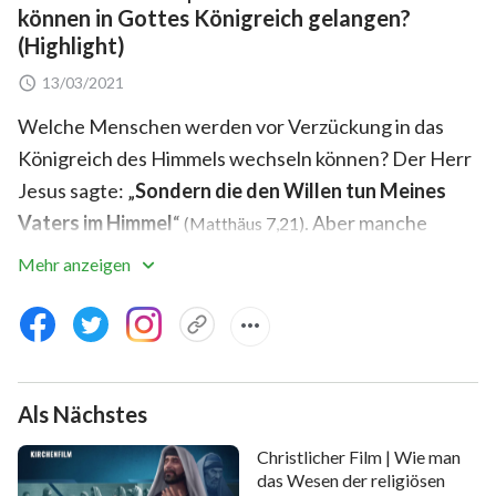
können in Gottes Königreich gelangen?
(Highlight)
13/03/2021
Welche Menschen werden vor Verzückung in das
Königreich des Himmels wechseln können? Der Herr
Jesus sagte: „
Sondern die den Willen tun Meines
Vaters im Himmel
“
. Aber manche
(Matthäus 7,21)
Menschen glauben, dass solange wie sie sich an den
Mehr anzeigen
Namen des Herrn halten, hart für den Herrgott
arbeiten, das Kreuz tragen und für den Herrn leiden,
es bedeutet, dass sie den Willen des Heiligen Vaters
tun. Sie glauben, wenn wir auf diese Weise auf die
Als Nächstes
Wiederkunft des Herrn warten, wir entrückt werden
könnten und das Königreich des Himmels betreten.
Christlicher Film | Wie man
Stimmt eine solche Ansicht mit den Anforderungen
das Wesen der religiösen