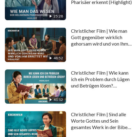
Pharisäer erkennt (Highlight)
des Herrn überein? Dieser Clip zeigt dir die Antwort.
25:28
Christlicher Film | Wie man
Gott gegenüber wirklich
gehorsam wird und von Ihm
errettet wird (Highlight)
48:52
Christlicher Film | Wie kann
ich ein Problem durch Lügen
und Betrügen lösen?
(Highlight)
41:12
Christlicher Film | Sind alle
Worte Gottes und Sein
gesamtes Werk in der Bibel
aufgezeichnet? (Highlight)