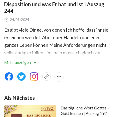
Disposition und was Er hat und ist | Auszug
244
24/01/2024
Es gibt viele Dinge, von denen Ich hoffe, dass ihr sie
erreichen werdet. Aber euer Handeln und euer
ganzes Leben können Meine Anforderungen nicht
vollständig erfüllen. Deshalb muss Ich gleich zur
Sache kommen und euch Mein Herz und Meine
Mehr anzeigen
Gedanken erklären. Angesichts der Tatsache, dass
eure Fähigkeiten der Urteilskraft und der
Wertschätzung sehr gering sind, seid ihr fast völlig
unwissend, was Meine Disposition und Meine
Als Nächstes
Wesenheit betrifft, und somit ist es dringend
notwendig, dass Ich euch davon in Kenntnis setze.
Das tägliche Wort Gottes –
Ganz gleich, wie viel du vorher verstanden hast oder
Gott kennen | Auszug 192